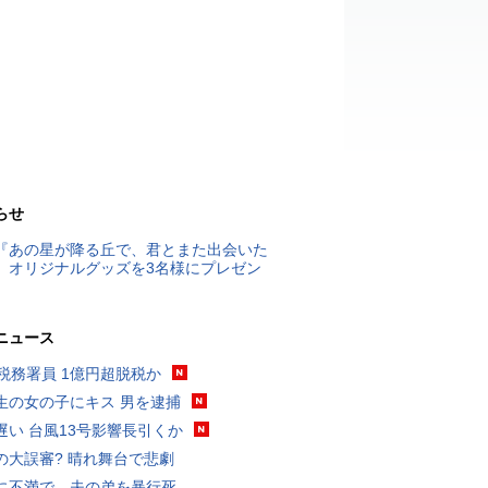
らせ
『あの星が降る丘で、君とまた出会いた
』オリジナルグッズを3名様にプレゼン
ニュース
代税務署員 1億円超脱税か
生の女の子にキス 男を逮捕
遅い 台風13号影響長引くか
の大誤審? 晴れ舞台で悲劇
に不満で…夫の弟を暴行死