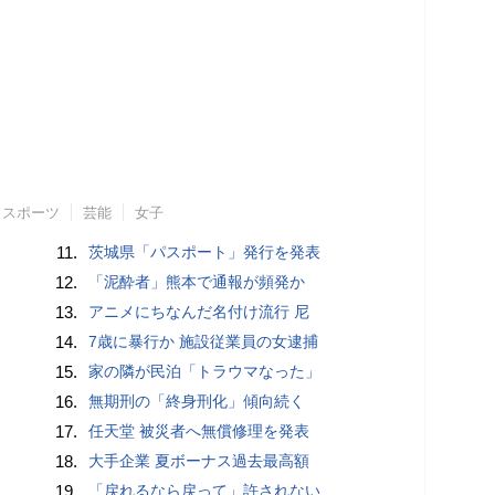
スポーツ
芸能
女子
11.
茨城県「パスポート」発行を発表
12.
「泥酔者」熊本で通報が頻発か
13.
アニメにちなんだ名付け流行 尼
14.
7歳に暴行か 施設従業員の女逮捕
15.
家の隣が民泊「トラウマなった」
16.
無期刑の「終身刑化」傾向続く
17.
任天堂 被災者へ無償修理を発表
18.
大手企業 夏ボーナス過去最高額
19.
「戻れるなら戻って」許されない