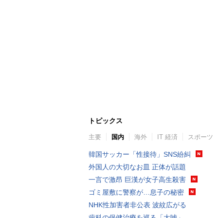
トピックス
主要
国内
海外
IT 経済
スポーツ
韓国サッカー「性接待」SNS紛糾
外国人の大切なお皿 正体が話題
一言で激昂 巨漢が女子高生殺害
ゴミ屋敷に警察が…息子の秘密
NHK性加害者非公表 波紋広がる
歯科の保健治療を巡る「大嘘」