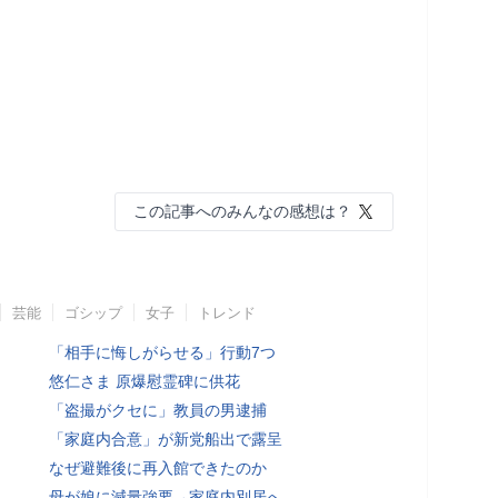
この記事へのみんなの感想は？
芸能
ゴシップ
女子
トレンド
「相手に悔しがらせる」行動7つ
悠仁さま 原爆慰霊碑に供花
「盗撮がクセに」教員の男逮捕
「家庭内合意」が新党船出で露呈
なぜ避難後に再入館できたのか
母が娘に減量強要→家庭内別居へ