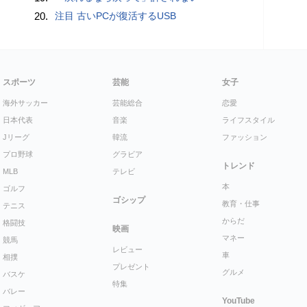
20.
注目 古いPCが復活するUSB
スポーツ
芸能
女子
海外サッカー
芸能総合
恋愛
日本代表
音楽
ライフスタイル
Jリーグ
韓流
ファッション
プロ野球
グラビア
トレンド
MLB
テレビ
本
ゴルフ
ゴシップ
教育・仕事
テニス
からだ
格闘技
映画
マネー
競馬
レビュー
車
相撲
プレゼント
グルメ
バスケ
特集
バレー
YouTube