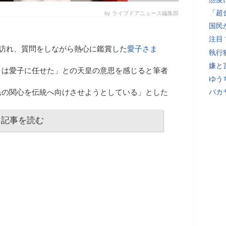
「超
by ライブドアニュース編集部
国民
注目
を訪れ、質問をしながら熱心に鑑賞した
愛子さま
執行
嫌と
とは愛子に任せた」との天皇の意思を感じると筆者
ゆう
民の関心を伝統へ向けさせようとしている」とした
バカ
記事を読む