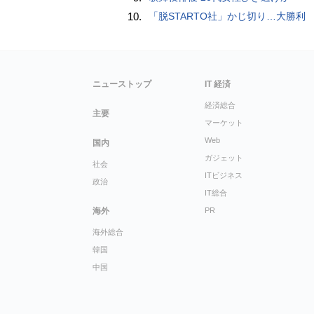
10.
「脱STARTO社」かじ切り…大勝利
ニューストップ
IT 経済
経済総合
主要
マーケット
Web
国内
ガジェット
社会
ITビジネス
政治
IT総合
海外
PR
海外総合
韓国
中国