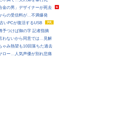
合金の男」デザイナーが死去
からの受信料が…不満爆発
 古いPCが復活するUSB
猶予つけば御の字 記者指摘
言わないから同意では…見解
ちゃみ熱望も10回落ちた過去
ヤロー…人気声優が別れ悲痛