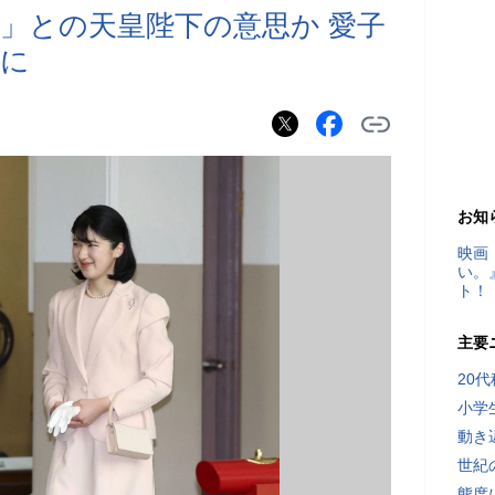
」との天皇陛下の意思か 愛子
会に
お知
映画
い。
ト！
主要
20
小学
動き
世紀
態度