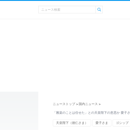
ニューストップ
国内ニュース
>
>
「雅楽のことは任せた」との天皇陛下の意思か 愛子
天皇陛下（徳仁さま）
愛子さま
ゴシップ