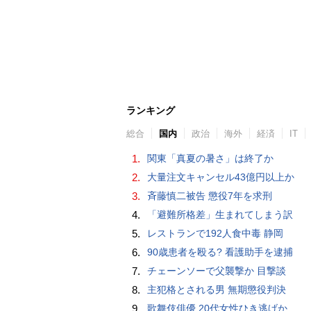
ランキング
総合
国内
政治
海外
経済
IT
1.
関東「真夏の暑さ」は終了か
2.
大量注文キャンセル43億円以上か
3.
斉藤慎二被告 懲役7年を求刑
4.
「避難所格差」生まれてしまう訳
5.
レストランで192人食中毒 静岡
6.
90歳患者を殴る? 看護助手を逮捕
7.
チェーンソーで父襲撃か 目撃談
8.
主犯格とされる男 無期懲役判決
9.
歌舞伎俳優 20代女性ひき逃げか