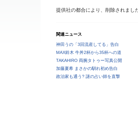
提供社の都合により、削除されまし
関連ニュース
神田うの「3回流産してる」告白
MAX鈴木 牛丼2杯から35杯への道
TAKAHIRO 両腕タトゥー写真公開
加藤夏希 まさかの馴れ初め告白
政治家も通う? 謎の占い師を直撃