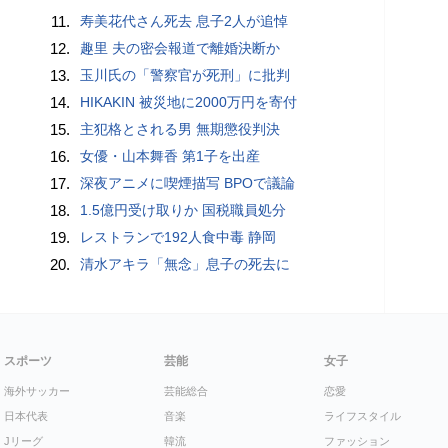
11.
寿美花代さん死去 息子2人が追悼
12.
趣里 夫の密会報道で離婚決断か
13.
玉川氏の「警察官が死刑」に批判
14.
HIKAKIN 被災地に2000万円を寄付
15.
主犯格とされる男 無期懲役判決
16.
女優・山本舞香 第1子を出産
17.
深夜アニメに喫煙描写 BPOで議論
18.
1.5億円受け取りか 国税職員処分
19.
レストランで192人食中毒 静岡
20.
清水アキラ「無念」息子の死去に
スポーツ
芸能
女子
海外サッカー
芸能総合
恋愛
日本代表
音楽
ライフスタイル
Jリーグ
韓流
ファッション