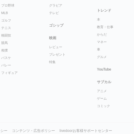
プロ野球
グラビア
トレンド
MLB
テレビ
本
ゴルフ
ゴシップ
教育・仕事
テニス
からだ
格闘技
映画
マネー
競馬
レビュー
車
相撲
プレゼント
グルメ
バスケ
特集
バレー
YouTube
フィギュア
サブカル
アニメ
ゲーム
コミック
リシー
コンテンツ・広告ポリシー
livedoorお客様サポートセンター