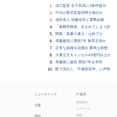
1.
須江監督 女子部員に3条件提示
2.
中日が新庄監督招聘を検討か
3.
池田直人 佐藤佳奈と電撃結婚
4.
「避難所格差」生まれてしまう訳
5.
関東「真夏の暑さ」は終了か
6.
斉藤被告に懲役7年 無罪主張か
7.
正常な組織を誤摘出 重篤な状態
8.
大量注文キャンセル43億円以上か
9.
斉藤慎二被告 懲役7年を求刑
10.
駅で流れた「不適切音声」に声明
ニューストップ
IT 経済
経済総合
主要
マーケット
Web
国内