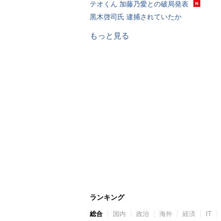
テオくん 加藤乃愛との破局発表
黒木啓司氏 逮捕されていたか
もっと見る
ランキング
総合
国内
政治
海外
経済
IT