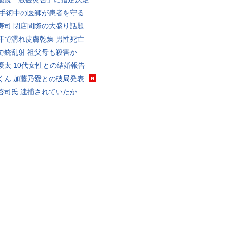
 手術中の医師が患者を守る
寿司 閉店間際の大盛り話題
汗で濡れ皮膚乾燥 男性死亡
で銃乱射 祖父母も殺害か
優太 10代女性との結婚報告
くん 加藤乃愛との破局発表
啓司氏 逮捕されていたか