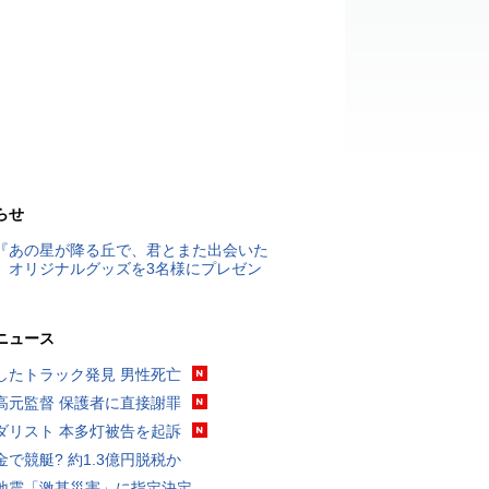
らせ
『あの星が降る丘で、君とまた出会いた
』オリジナルグッズを3名様にプレゼン
ニュース
したトラック発見 男性死亡
高元監督 保護者に直接謝罪
ダリスト 本多灯被告を起訴
金で競艇? 約1.3億円脱税か
地震「激甚災害」に指定決定