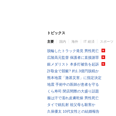
トピックス
主要
国内
海外
IT 経済
スポーツ
脱輪したトラック発見 男性死亡
広陵高元監督 保護者に直接謝罪
銀メダリスト 本多灯被告を起訴
詐取金で競艇? 約1.3億円脱税か
熊本地震「激甚災害」に指定決定
地震 手術中の医師が患者を守る
くら寿司 閉店間際の大盛り話題
服は汗で濡れ皮膚乾燥 男性死亡
タイで銃乱射 祖父母も殺害か
久保優太 10代女性との結婚報告