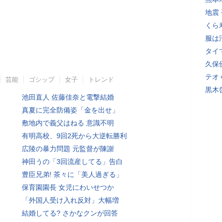
地震
くら
服は
タイ
久保
テオ
芸能
ゴシップ
女子
トレンド
黒木
池田直人 佐藤佳奈と電撃結婚
真夏に完全防備姿「金を出せ」
敷地内で義父はねる 意識不明
有明高校、9回2死から大逆転勝利
広陵の暴力問題 元監督が陳謝
神田うの「3回流産してる」告白
豊臣兄弟! 茶々に「美人過ぎる」
保育園園長 女児にわいせつか
「外国人受け入れ反対」大幅増
結婚してる? さかなクンが回答