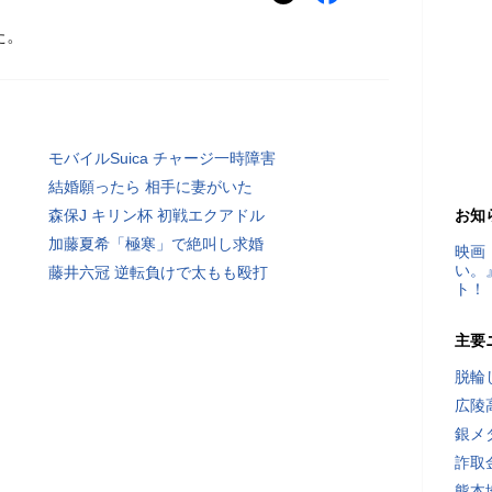
た。
モバイルSuica チャージ一時障害
結婚願ったら 相手に妻がいた
森保J キリン杯 初戦エクアドル
お知
加藤夏希「極寒」で絶叫し求婚
映画
い。
藤井六冠 逆転負けで太もも殴打
ト！
主要
脱輪
広陵
銀メ
詐取
熊本