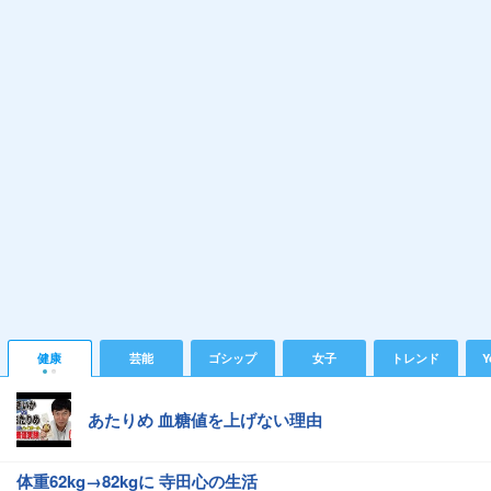
健康
芸能
ゴシップ
女子
トレンド
Y
あたりめ 血糖値を上げない理由
体重62kg→82kgに 寺田心の生活