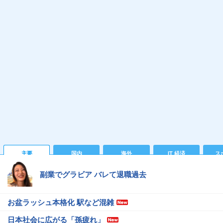
主要
国内
海外
IT 経済
ス
副業でグラビア バレて退職過去
お盆ラッシュ本格化 駅など混雑
日本社会に広がる「孫疲れ」