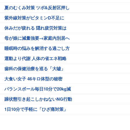
夏のむくみ対策 ツボ&反射区押し
紫外線対策がビタミンD不足に
休みだが疲れる 隠れ疲労対策は
母が娘に減量強要→家庭内別居へ
睡眠時の悩みを解消する過ごし方
運動より代謝 人体の省エネ戦略
歯科の保健治療を巡る「大嘘」
大食い女子 46キロ体型の秘密
バランスボール毎日10分で20kg減
躁状態引き起こしかねないNG行動
1日10分で手軽に「ひざ痛対策」