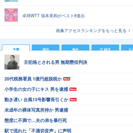
卓球WTT 張本美和がベスト8進出
画像アクセスランキングをもっと見る
主要
国内
海外
IT 経済
ス
主犯格とされる男 無期懲役判決
20代税務署員 1億円超脱税か
小学生の女の子にキス 男を逮捕
動き遅い 台風13号影響長引くか
未成年の裸体写真所持か 男逮捕
態度に不満で…夫の弟を暴行死
駅で流れた「不適切音声」に声明