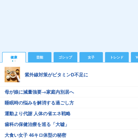
健康
芸能
ゴシップ
女子
トレンド
Y
紫外線対策がビタミンD不足に
母が娘に減量強要→家庭内別居へ
睡眠時の悩みを解消する過ごし方
運動より代謝 人体の省エネ戦略
歯科の保健治療を巡る「大嘘」
大食い女子 46キロ体型の秘密