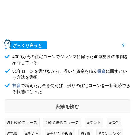
ざっくり言うと
4000万円の住宅ローンでジレンマに陥った40歳男性の事例を
紹介している
35年ローンを選びながら、浮いた資金を積立
投資
に回すとい
う方法を選択
投資
で増えたお金を使えば、残りの住宅ローンを一括返済でき
る状態になった
記事を読む
#IT 経済ニュース
#経済総合ニュース
#タント
#借金
#市場
#考え方
#子どもの教育
#投資
#ランニング