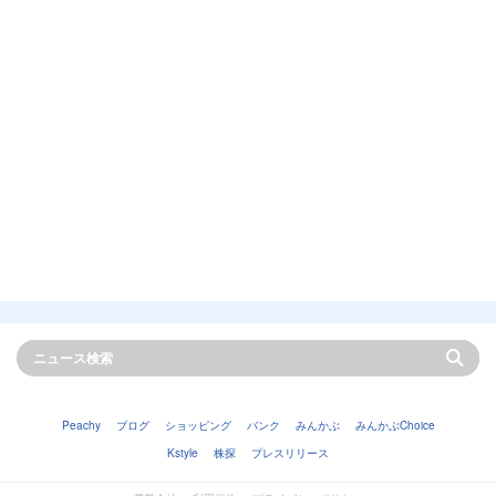
Peachy
ブログ
ショッピング
バンク
みんかぶ
みんかぶChoice
Kstyle
株探
プレスリリース