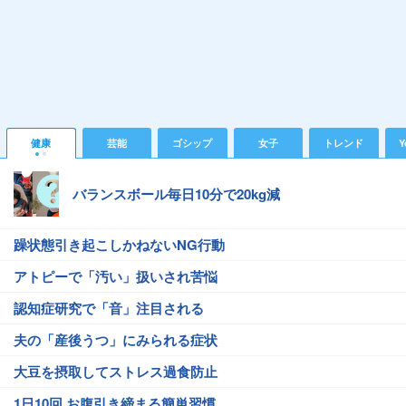
健康
芸能
ゴシップ
女子
トレンド
Y
バランスボール毎日10分で20kg減
躁状態引き起こしかねないNG行動
アトピーで「汚い」扱いされ苦悩
認知症研究で「音」注目される
夫の「産後うつ」にみられる症状
大豆を摂取してストレス過食防止
1日10回 お腹引き締まる簡単習慣