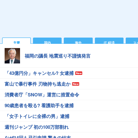
主要
国内
海外
IT 経済
ス
福岡の議長 地震巡り不謹慎発言
「43億円分」キャンセル? 女逮捕
富山で暴行事件 刃物持ち逃走か
消費者庁「SNOW」運営に措置命令
90歳患者を殴る? 看護助手を逮捕
「女子トイレに全裸の男」逮捕
週刊ジャンプ 初の100万部割れ
なぜ14回も忌引申請 驚きの結末