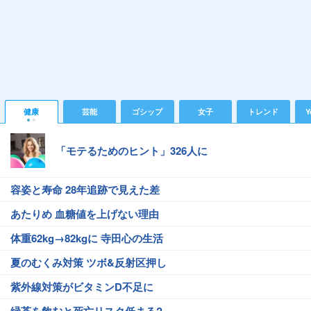
健康
芸能
ゴシップ
女子
トレンド
Y
「モテるためのヒント」326人に
容姿と寿命 28年追跡で見えた差
あたりめ 血糖値を上げない理由
体重62kg→82kgに 寺田心の生活
夏のむくみ対策 ツボ&反射区押し
紫外線対策がビタミンD不足に