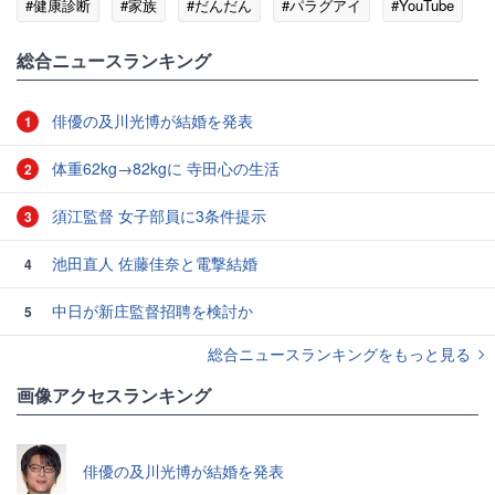
#健康診断
#家族
#だんだん
#パラグアイ
#YouTube
総合ニュースランキング
俳優の及川光博が結婚を発表
1
体重62kg→82kgに 寺田心の生活
2
須江監督 女子部員に3条件提示
3
池田直人 佐藤佳奈と電撃結婚
4
中日が新庄監督招聘を検討か
5
総合ニュースランキングをもっと見る
画像アクセスランキング
俳優の及川光博が結婚を発表