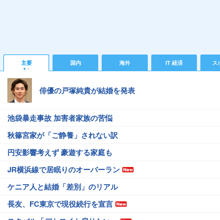
主要
国内
海外
IT 経済
ス
俳優の戸塚純貴が結婚を発表
池袋暴走事故 加害者家族の苦悩
秋篠宮家が「ご静養」されない訳
円安影響考えず 豪遊する家庭も
JR横浜線で居眠りのオーバーラン
ケニア人と結婚「差別」のリアル
長友、FC東京で現役続行を宣言