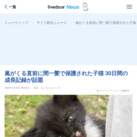
一覧
>
>
嵐がくる直前に間一髪で保護された子猫 
ニューストップ
ライフ総合ニュース
嵐がくる直前に間一髪で保護された子猫 30日間の
成長記録が話題
2026年5月28日 8時40分
写真：ねこちゃんホンポ
by ライブドアニュース編集部