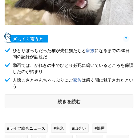
ざっくり言うと
ひとりぼっちだった猫が先住猫たちと
家族
になるまでの30日
間の記録が話題だ
動画では、がれきの中でひとり必死に鳴いているところを保護
したのが始まり
人懐こさとやんちゃっぷりにご
家族
は瞬く間に魅了されたとい
う
続きを読む
#ライフ総合ニュース
#南米
#出会い
#部屋