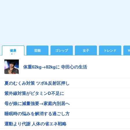
健康
芸能
ゴシップ
女子
トレンド
Y
体重62kg→82kgに 寺田心の生活
夏のむくみ対策 ツボ&反射区押し
紫外線対策がビタミンD不足に
母が娘に減量強要→家庭内別居へ
睡眠時の悩みを解消する過ごし方
運動より代謝 人体の省エネ戦略