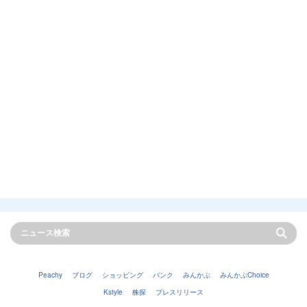
Peachy
ブログ
ショッピング
バンク
みんかぶ
みんかぶChoice
Kstyle
株探
プレスリリース