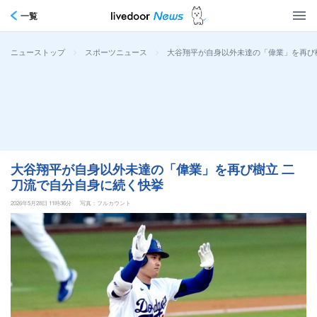
一覧
>
>
大谷翔平が自身以外未達の「偉業」を再び
ニューストップ
スポーツニュース
大谷翔平が自身以外未達の「偉業」を再び樹立 二
刀流で自分自身に続く快挙
2026年5月28日 11時36分
写真：フルカウント