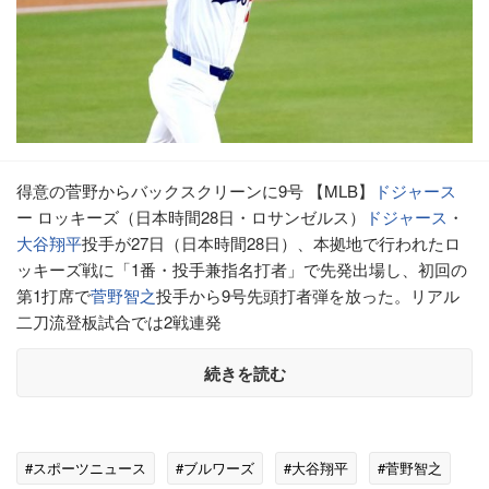
得意の菅野からバックスクリーンに9号 【MLB】
ドジャース
ー ロッキーズ（日本時間28日・ロサンゼルス）
ドジャース
・
大谷翔平
投手が27日（日本時間28日）、本拠地で行われたロ
ッキーズ戦に「1番・投手兼指名打者」で先発出場し、初回の
第1打席で
菅野智之
投手から9号先頭打者弾を放った。リアル
二刀流登板試合では2戦連発
続きを読む
#スポーツニュース
#ブルワーズ
#大谷翔平
#菅野智之