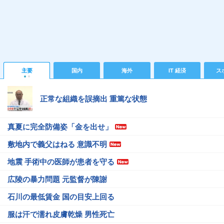
主要
国内
海外
IT 経済
ス
正常な組織を誤摘出 重篤な状態
真夏に完全防備姿「金を出せ」
敷地内で義父はねる 意識不明
地震 手術中の医師が患者を守る
広陵の暴力問題 元監督が陳謝
石川の最低賃金 国の目安上回る
服は汗で濡れ皮膚乾燥 男性死亡