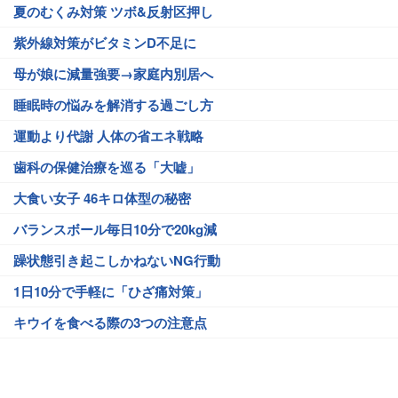
夏のむくみ対策 ツボ&反射区押し
紫外線対策がビタミンD不足に
母が娘に減量強要→家庭内別居へ
睡眠時の悩みを解消する過ごし方
運動より代謝 人体の省エネ戦略
歯科の保健治療を巡る「大嘘」
大食い女子 46キロ体型の秘密
バランスボール毎日10分で20kg減
躁状態引き起こしかねないNG行動
1日10分で手軽に「ひざ痛対策」
キウイを食べる際の3つの注意点