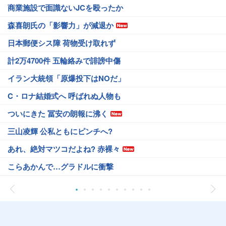
商業施設で面識ないJCを殴ったか
森喜朗氏の「影響力」が減退か
日本郵便シス障 荷物受け取れず
計2万4700件 五輪絡みで誹謗中傷
イラン大統領「原爆投下はNOだ」
C・ロナ結婚式へ 呼ばれぬ人物も
ついにきた 冨安の朗報に沸く
三山凌輝 公私ともにピンチへ?
あれ、絶対マツコだよね? 赤裸々
こらあかんで…グラドルに衝撃