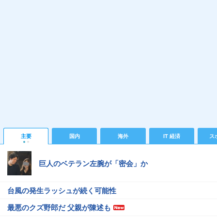
主要
国内
海外
IT 経済
ス
巨人のベテラン左腕が「密会」か
台風の発生ラッシュが続く可能性
最悪のクズ野郎だ 父親が陳述も