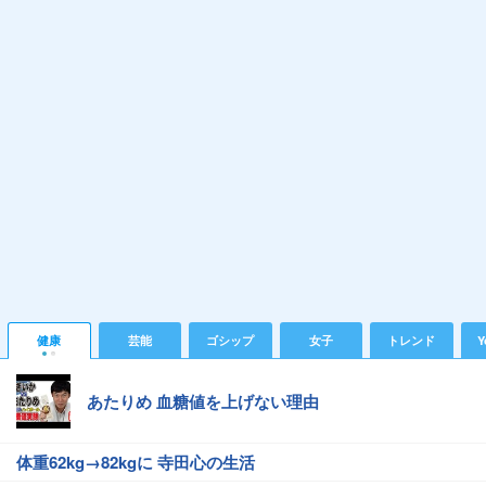
健康
芸能
ゴシップ
女子
トレンド
Y
あたりめ 血糖値を上げない理由
体重62kg→82kgに 寺田心の生活