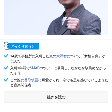
ざっくり言うと
14歳で事務所に入所した
嵐
の
大野智
について「女性自身」が
伝えた
入所1年弱で
SMAP
のツアーに帯同し、なかなか馴染めなかっ
たそう
この際に
香取慎吾
に可愛がられ、今でも恩を感じているようだ
と音楽関係者
続きを読む