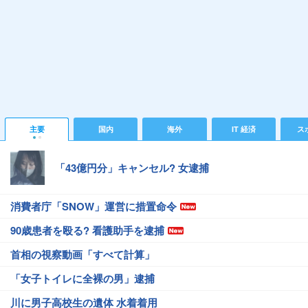
主要
国内
海外
IT 経済
ス
「43億円分」キャンセル? 女逮捕
消費者庁「SNOW」運営に措置命令
90歳患者を殴る? 看護助手を逮捕
首相の視察動画「すべて計算」
「女子トイレに全裸の男」逮捕
川に男子高校生の遺体 水着着用