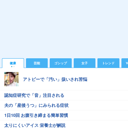
健康
芸能
ゴシップ
女子
トレンド
Y
アトピーで「汚い」扱いされ苦悩
認知症研究で「音」注目される
夫の「産後うつ」にみられる症状
1日10回 お腹引き締まる簡単習慣
太りにくいアイス 栄養士が解説