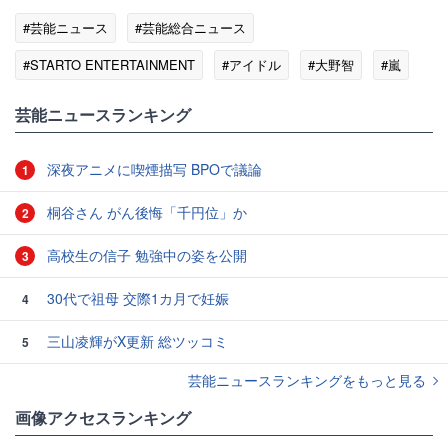
#芸能ニュース
#芸能総合ニュース
#STARTO ENTERTAINMENT
#アイドル
#大野智
#嵐
#SMAP
#香取慎吾
芸能ニュースランキング
深夜アニメに喫煙描写 BPOで議論
1
桐谷さん がん後悔「千円位」か
2
高校生の信子 勉強中の姿を公開
3
30代で祖母 交際1カ月で妊娠
4
三山凌輝がX更新 総ツッコミ
5
芸能ニュースランキングをもっと見る
画像アクセスランキング