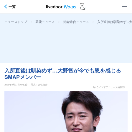
一覧
>
>
>
入所直後は馴染めず…大
ニューストップ
芸能ニュース
芸能総合ニュース
入所直後は馴染めず…大野智が今でも恩を感じる
SMAPメンバー
2026年5月27日 6時0分
写真：女性自身
by ライブドアニュース編集部