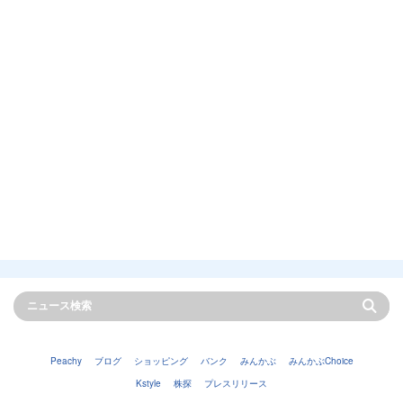
Peachy
ブログ
ショッピング
バンク
みんかぶ
みんかぶChoice
Kstyle
株探
プレスリリース