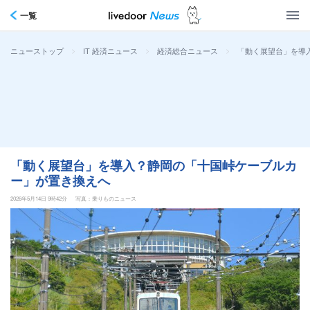
一覧
>
>
>
「動く展望台」を導
ニューストップ
IT 経済ニュース
経済総合ニュース
「動く展望台」を導入？静岡の「十国峠ケーブルカ
ー」が置き換えへ
2026年5月14日 9時42分
写真：乗りものニュース