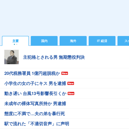
主要
国内
海外
IT 経済
ス
主犯格とされる男 無期懲役判決
20代税務署員 1億円超脱税か
小学生の女の子にキス 男を逮捕
動き遅い 台風13号影響長引くか
未成年の裸体写真所持か 男逮捕
態度に不満で…夫の弟を暴行死
駅で流れた「不適切音声」に声明