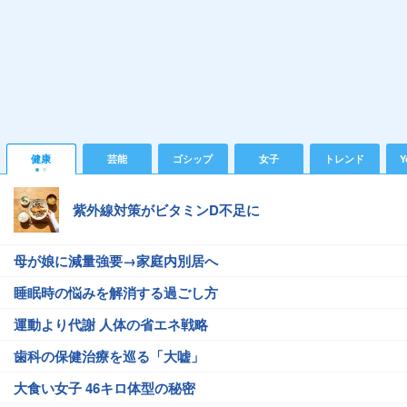
健康
芸能
ゴシップ
女子
トレンド
Y
紫外線対策がビタミンD不足に
母が娘に減量強要→家庭内別居へ
睡眠時の悩みを解消する過ごし方
運動より代謝 人体の省エネ戦略
歯科の保健治療を巡る「大嘘」
大食い女子 46キロ体型の秘密