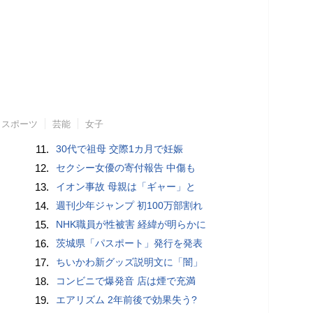
スポーツ
芸能
女子
11.
30代で祖母 交際1カ月で妊娠
12.
セクシー女優の寄付報告 中傷も
13.
イオン事故 母親は「ギャー」と
14.
週刊少年ジャンプ 初100万部割れ
15.
NHK職員が性被害 経緯が明らかに
16.
茨城県「パスポート」発行を発表
17.
ちいかわ新グッズ説明文に「闇」
18.
コンビニで爆発音 店は煙で充満
19.
エアリズム 2年前後で効果失う?