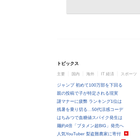
トピックス
主要
国内
海外
IT 経済
スポーツ
ジャンプ 初めて100万部を下回る
親の投稿で子が特定される現実
謎マナーに疲弊 ランキング1位は
残暑を乗り切る…50代涼感コーデ
はちみつで血糖値スパイク発生は
麺約4倍「ブタメン超BIG」発売へ
人気YouTuber 梨盗難農家に寄付