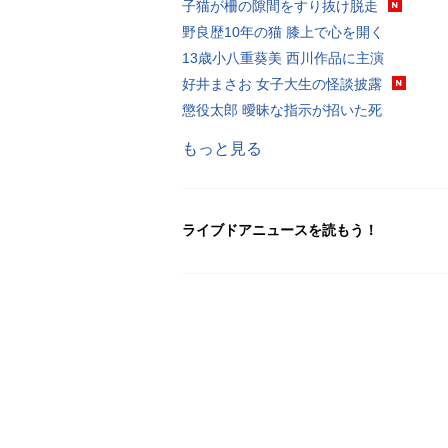
子猫が柵の隙間をすり抜け脱走
野良歴10年の猫 膝上で心を開く
13歳小八重葵美 西川作品に主演
好井まさお 女子大生の怪談披露
懲役太郎 曖昧な指示が招いた死
もっと見る
ライブドアニュースを読もう！