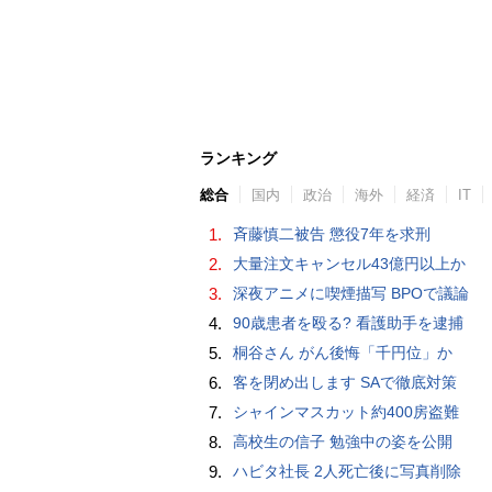
ランキング
総合
国内
政治
海外
経済
IT
1.
斉藤慎二被告 懲役7年を求刑
2.
大量注文キャンセル43億円以上か
3.
深夜アニメに喫煙描写 BPOで議論
4.
90歳患者を殴る? 看護助手を逮捕
5.
桐谷さん がん後悔「千円位」か
6.
客を閉め出します SAで徹底対策
7.
シャインマスカット約400房盗難
8.
高校生の信子 勉強中の姿を公開
9.
ハビタ社長 2人死亡後に写真削除