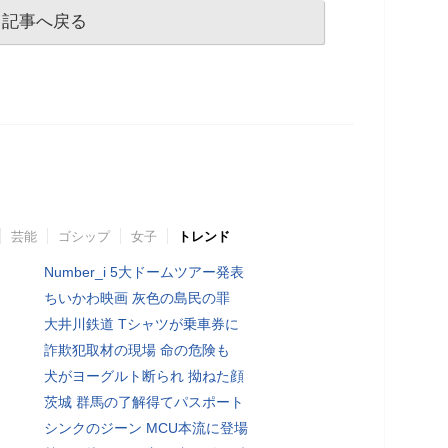
記事へ戻る
芸能
ゴシップ
女子
トレンド
Number_i 5大ドームツアー発表
ちいかわ映画 灰色の島民の罪
大井川鉄道 Tシャツが乗車券に
詐欺犯取材の現場 命の危険も
犬がヨーグルト断られ 拗ねた顔
茨城 群馬の了解得てパスポート
シンクのジーン MCU本流に登場