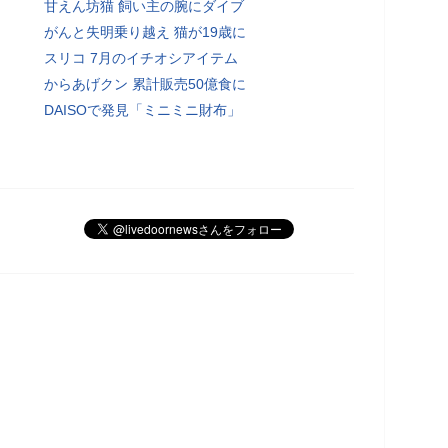
甘えん坊猫 飼い主の腕にダイブ
がんと失明乗り越え 猫が19歳に
スリコ 7月のイチオシアイテム
からあげクン 累計販売50億食に
DAISOで発見「ミニミニ財布」