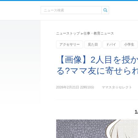
ニューストップ
仕事・教育ニュース
>
アクセサリー
見た目
ドバイ
小学生
【画像】2人目を授
る?ママ友に寄せられた
2026年2月21日 22時10分
ママスタ☆セレクト
1