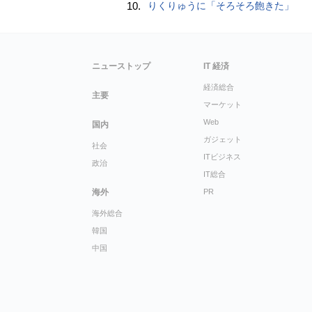
10.
りくりゅうに「そろそろ飽きた」
ニューストップ
IT 経済
経済総合
主要
マーケット
Web
国内
ガジェット
社会
ITビジネス
政治
IT総合
海外
PR
海外総合
韓国
中国