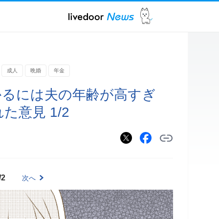
成人
晩婚
年金
かるには夫の年齢が高すぎ
意見 1/2
/2
次へ