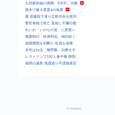
九州新幹線の再開「8月中」示唆
熊本で最大震度4の地震
露 原爆投下巡り広島市長を批判
警官発砲で死亡 直前に不審行動
れいわ「いのちの党」に変更へ
無期刑の「終身刑化」傾向続く
道路標識を切断か 役員を送検
女性はねる「無呼吸」治療せず
レストランで192人食中毒 静岡
福岡の議長 地震巡り不謹慎発言
©
livedoor