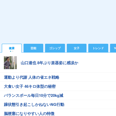
健康
芸能
ゴシップ
女子
トレンド
Y
山口達也 8年ぶり楽器姿に感涙か
運動より代謝 人体の省エネ戦略
大食い女子 46キロ体型の秘密
バランスボール毎日10分で20kg減
躁状態引き起こしかねないNG行動
脳梗塞になりやすい人の特徴