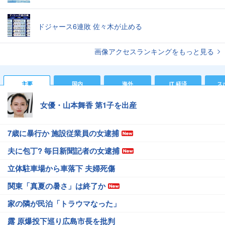
ドジャース6連敗 佐々木が止める
画像アクセスランキングをもっと見る
主要
国内
海外
IT 経済
ス
女優・山本舞香 第1子を出産
7歳に暴行か 施設従業員の女逮捕
夫に包丁? 毎日新聞記者の女逮捕
立体駐車場から車落下 夫婦死傷
関東「真夏の暑さ」は終了か
家の隣が民泊「トラウマなった」
露 原爆投下巡り広島市長を批判