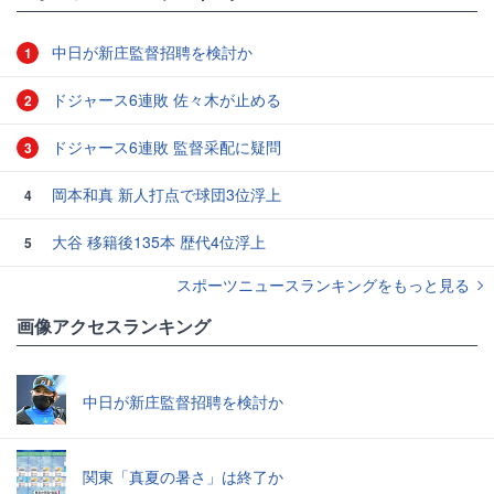
中日が新庄監督招聘を検討か
1
ドジャース6連敗 佐々木が止める
2
ドジャース6連敗 監督采配に疑問
3
岡本和真 新人打点で球団3位浮上
4
大谷 移籍後135本 歴代4位浮上
5
スポーツニュースランキングをもっと見る
画像アクセスランキング
中日が新庄監督招聘を検討か
関東「真夏の暑さ」は終了か