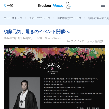
一覧
>
>
>
須藤元気が新た
ニューストップ
スポーツニュース
国内格闘技ニュース
須藤元気、驚きのイベント開催へ
2014年7月11日 14時30分
写真：Sports Watch
by ライブドアニュース編集部