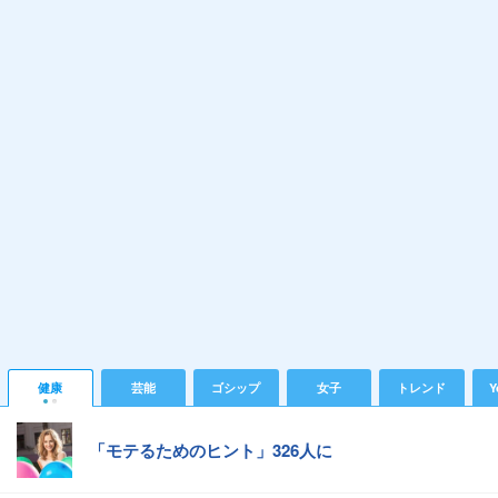
健康
芸能
ゴシップ
女子
トレンド
Y
「モテるためのヒント」326人に