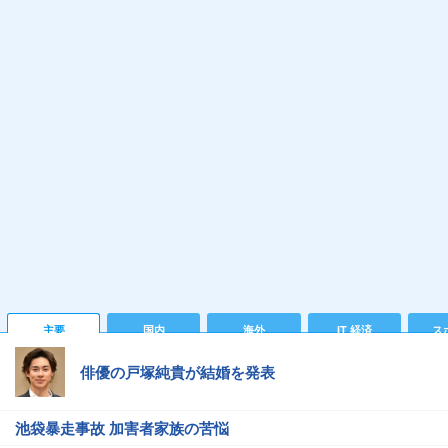
主要
国内
海外
IT 経済
ス
俳優の戸塚純貴が結婚を発表
池袋暴走事故 加害者家族の苦悩