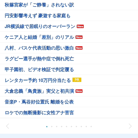
秋篠宮家が「ご静養」されない訳
円安影響考えず 豪遊する家庭も
JR横浜線で居眠りのオーバーラン
ケニア人と結婚「差別」のリアル
八村、バスケ代表活動の思い激白
ラグビー選手が熱中症で倒れ死亡
甲子園初、ビデオ検証で判定覆る
レンタカー予約 10万円分当たる
大倉忠義「鳥貴族」実父と初共演
音楽P・蔦谷好位置氏 離婚を公表
ロケでの無断撮影に女性アナ苦言