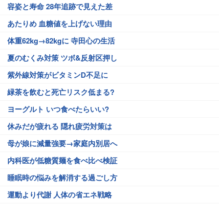
容姿と寿命 28年追跡で見えた差
あたりめ 血糖値を上げない理由
体重62kg→82kgに 寺田心の生活
夏のむくみ対策 ツボ&反射区押し
紫外線対策がビタミンD不足に
緑茶を飲むと死亡リスク低まる?
ヨーグルト いつ食べたらいい?
休みだが疲れる 隠れ疲労対策は
母が娘に減量強要→家庭内別居へ
内科医が低糖質麺を食べ比べ検証
睡眠時の悩みを解消する過ごし方
運動より代謝 人体の省エネ戦略