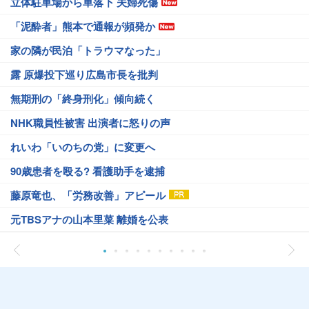
立体駐車場から車落下 夫婦死傷
「泥酔者」熊本で通報が頻発か
家の隣が民泊「トラウマなった」
露 原爆投下巡り広島市長を批判
無期刑の「終身刑化」傾向続く
NHK職員性被害 出演者に怒りの声
れいわ「いのちの党」に変更へ
90歳患者を殴る? 看護助手を逮捕
藤原竜也、「労務改善」アピール
元TBSアナの山本里菜 離婚を公表