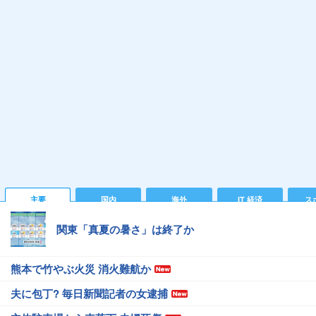
主要
国内
海外
IT 経済
ス
関東「真夏の暑さ」は終了か
熊本で竹やぶ火災 消火難航か
夫に包丁? 毎日新聞記者の女逮捕