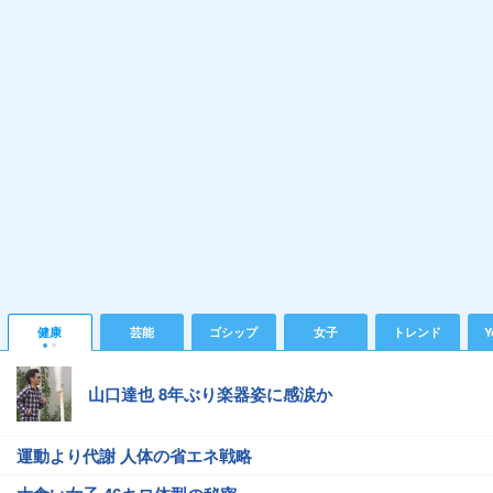
健康
芸能
ゴシップ
女子
トレンド
Y
山口達也 8年ぶり楽器姿に感涙か
運動より代謝 人体の省エネ戦略