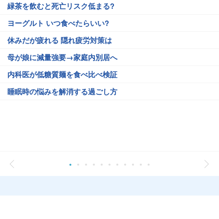
緑茶を飲むと死亡リスク低まる?
ヨーグルト いつ食べたらいい?
休みだが疲れる 隠れ疲労対策は
母が娘に減量強要→家庭内別居へ
内科医が低糖質麺を食べ比べ検証
睡眠時の悩みを解消する過ごし方