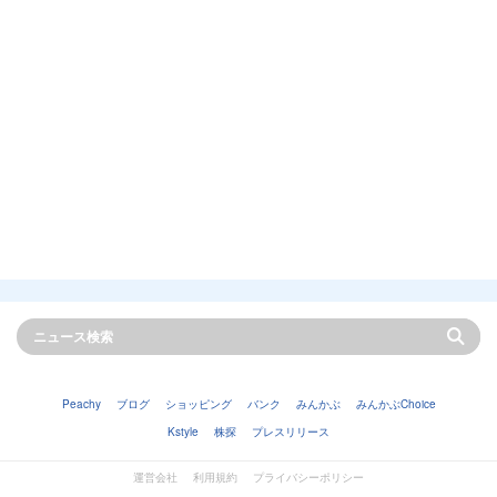
Peachy
ブログ
ショッピング
バンク
みんかぶ
みんかぶChoice
Kstyle
株探
プレスリリース
運営会社
利用規約
プライバシーポリシー