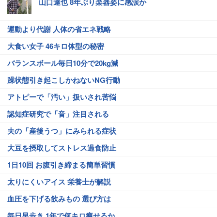
山口達也 8年ぶり楽器姿に感涙か
運動より代謝 人体の省エネ戦略
大食い女子 46キロ体型の秘密
バランスボール毎日10分で20kg減
躁状態引き起こしかねないNG行動
アトピーで「汚い」扱いされ苦悩
認知症研究で「音」注目される
夫の「産後うつ」にみられる症状
大豆を摂取してストレス過食防止
1日10回 お腹引き締まる簡単習慣
太りにくいアイス 栄養士が解説
血圧を下げる飲みもの 選び方は
毎日早歩き 1年で何キロ痩せるか