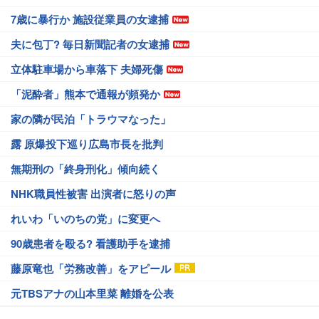
7歳に暴行か 施設従業員の女逮捕
夫に包丁? 毎日新聞記者の女逮捕
立体駐車場から車落下 夫婦死傷
「泥酔者」熊本で通報が頻発か
家の隣が民泊「トラウマなった」
露 原爆投下巡り広島市長を批判
無期刑の「終身刑化」傾向続く
NHK職員性被害 出演者に怒りの声
れいわ「いのちの党」に変更へ
90歳患者を殴る? 看護助手を逮捕
藤原竜也「労務改善」をアピール
元TBSアナの山本里菜 離婚を公表