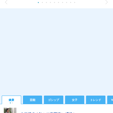
健康
芸能
ゴシップ
女子
トレンド
Y