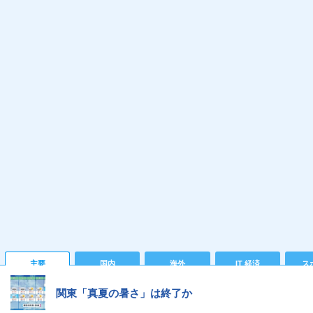
主要
国内
海外
IT 経済
ス
関東「真夏の暑さ」は終了か