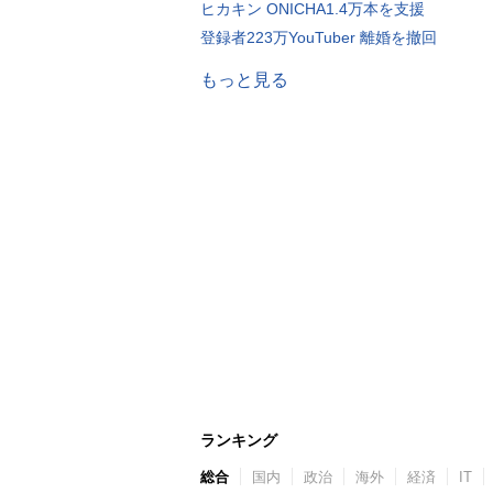
ヒカキン ONICHA1.4万本を支援
登録者223万YouTuber 離婚を撤回
もっと見る
ランキング
総合
国内
政治
海外
経済
IT