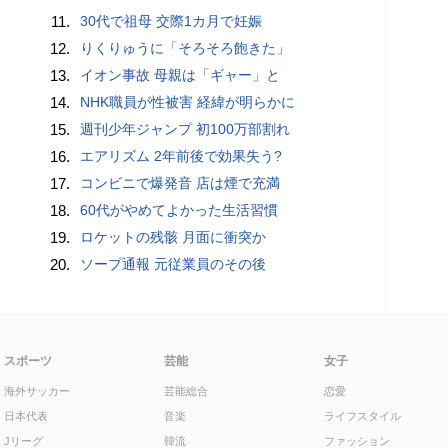
11.
30代で祖母 交際1カ月で妊娠
12.
りくりゅうに「そろそろ飽きた」
13.
イオン事故 母親は「ギャー」と
14.
NHK職員が性被害 経緯が明らかに
15.
週刊少年ジャンプ 初100万部割れ
16.
エアリズム 2年前後で効果失う?
17.
コンビニで爆発音 店は煙で充満
18.
60代がやめてよかった生活習慣
19.
ロケットの残骸 月面に衝突か
20.
ソープ通報 元従業員のその後
スポーツ
芸能
女子
海外サッカー
芸能総合
恋愛
日本代表
音楽
ライフスタイル
Jリーグ
韓流
ファッション