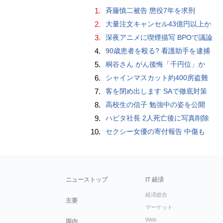
1.
斉藤慎二被告 懲役7年を求刑
2.
大量注文キャンセル43億円以上か
3.
深夜アニメに喫煙描写 BPOで議論
4.
90歳患者を殴る? 看護助手を逮捕
5.
桐谷さん がん後悔「千円位」か
6.
シャインマスカット約400房盗難
7.
客を閉め出します SAで徹底対策
8.
高校生の信子 勉強中の姿を公開
9.
ハビタ社長 2人死亡後に写真削除
10.
セクシー女優の寄付報告 中傷も
ニューストップ
IT 経済
経済総合
主要
マーケット
Web
国内