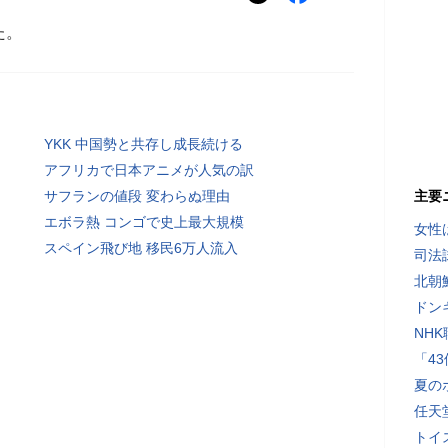
た。
YKK 中国勢と共存し成長続ける
アフリカで日本アニメが人気の訳
サフランの値段 変わらぬ理由
主要
エボラ熱 コンゴで史上最大規模
女性
スペイン飛び地 移民6万人流入
司法
北朝
ドン
NH
「4
夏の
任天
トイ