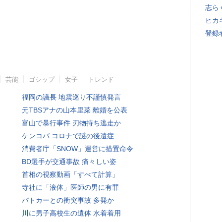
志ら
ヒカキ
登録者
芸能
ゴシップ
女子
トレンド
福岡の議長 地震巡り不謹慎発言
元TBSアナの山本里菜 離婚を公表
富山で暴行事件 刃物持ち逃走か
ケンコバ コロナで謎の後遺症
消費者庁「SNOW」運営に措置命令
BD選手が交通事故 痛々しい姿
首相の視察動画「すべて計算」
寺社に「液体」医師の男に有罪
パトカーとの衝突事故 多発か
川に男子高校生の遺体 水着着用