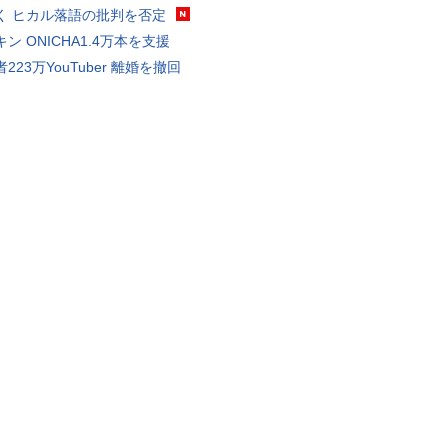
く ヒカル落語の批判を否定
ン ONICHA1.4万本を支援
223万YouTuber 離婚を撤回