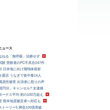
ニュース
はねる「無呼吸」治療せず
試験 受験者のPC不具合247件
鮮 日本海に向け飛翔体発射
キ露店 うなぎで食中毒14人
K職員性被害 出演者に怒りの声
3億円分」キャンセル? 女逮捕
ボーナス平均 初の100万超え
堂 熊本地震被災者へ対応も
ストーリー5 興収100億突破