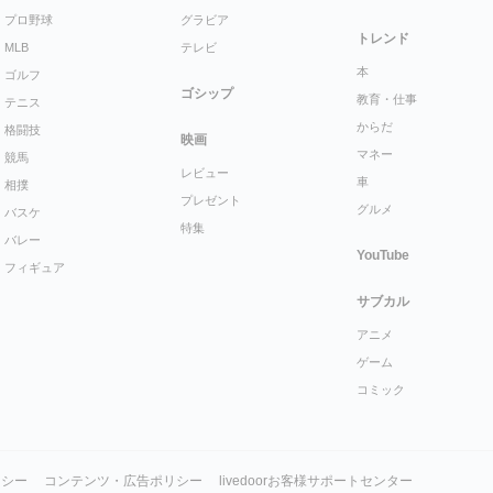
プロ野球
グラビア
トレンド
MLB
テレビ
本
ゴルフ
ゴシップ
教育・仕事
テニス
からだ
格闘技
映画
マネー
競馬
レビュー
車
相撲
プレゼント
グルメ
バスケ
特集
バレー
YouTube
フィギュア
サブカル
アニメ
ゲーム
コミック
リシー
コンテンツ・広告ポリシー
livedoorお客様サポートセンター