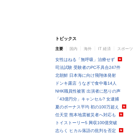
トピックス
主要
国内
海外
IT 経済
スポーツ
女性はねる「無呼吸」治療せず
司法試験 受験者のPC不具合247件
北朝鮮 日本海に向け飛翔体発射
ドンキ露店 うなぎで食中毒14人
NHK職員性被害 出演者に怒りの声
「43億円分」キャンセル? 女逮捕
夏のボーナス平均 初の100万超え
任天堂 熊本地震被災者へ対応も
トイストーリー5 興収100億突破
志らく ヒカル落語の批判を否定