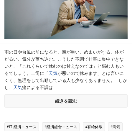
雨の日や台風の前になると、頭が重い、めまいがする、体が
だるい、気分が落ち込む。こうした不調で仕事に集中できな
いと、「これくらいで休むのは甘えなのでは」と悩む人もい
るでしょう。上司に「
天気
が悪いので休みます」とは言いに
くく、無理をして出勤している人も少なくありません。 しか
し、
天気
痛による不調は
続きを読む
#IT 経済ニュース
#経済総合ニュース
#有給休暇
#病気