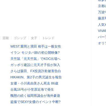
京都
万波
藤原
人気Y
VI
パー
芸能
ゴシップ
女子
トレンド
オリ
WEST.重岡と濱田 相手は一般女性
イラン モジタバ師の初公開映像?
天竺鼠「元天竺鼠」でKOC出場へ
ガッポリ建設に元天才子役が加入
さらば森田、FX投資詐欺被害告白
HIKAKIN、第2子の男児誕生を報告
女優・小川眞由美さん死去 86歳
台風16号が小笠原近海で発生
醜態の続く福岡県議会が海外豪遊
盗撮でSEXY女優のイベント中断?