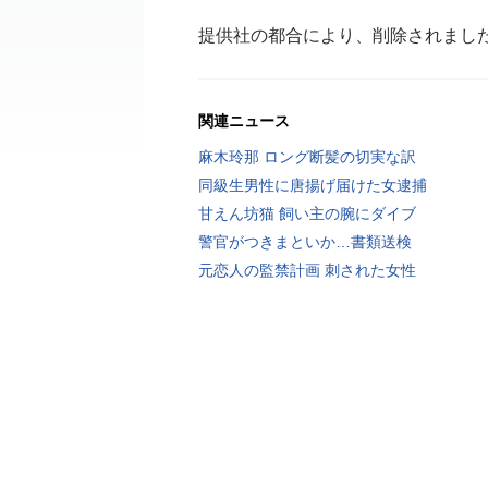
提供社の都合により、削除されまし
関連ニュース
麻木玲那 ロング断髪の切実な訳
同級生男性に唐揚げ届けた女逮捕
甘えん坊猫 飼い主の腕にダイブ
警官がつきまといか…書類送検
元恋人の監禁計画 刺された女性