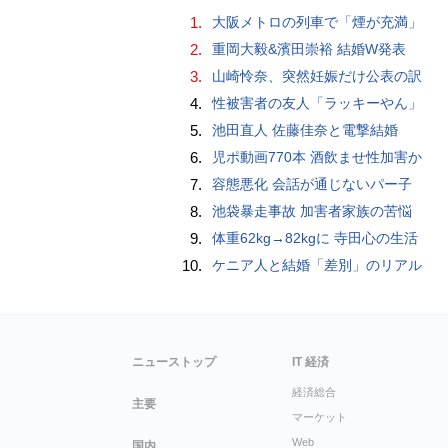
1.
大阪メトロの列車で「煙が充満」
2.
重岡大毅&濱田崇裕 結婚W発表
3.
山崎怜奈、突然妊娠だけ公表の訳
4.
性被害者の友人「ラッキーやん」
5.
池田直人 佐藤佳奈と電撃結婚
6.
児ポ動画770本 酒飲ませ性加害か
7.
容態悪化 会話が通じないパー子
8.
池袋暴走事故 加害者家族の苦悩
9.
体重62kg→82kgに 寺田心の生活
10.
ケニア人と結婚「差別」のリアル
ニューストップ
IT 経済
経済総合
主要
マーケット
Web
国内