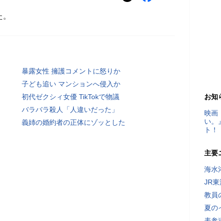
た。
暴露女性 擁護コメントに怒りか
子ども追い マンションへ侵入か
初代ゼクシィ女優 TikTokで物議
お知
バラバラ殺人「人違いだった」
映画
い。
義姉の婚約者の正体にゾッとした
ト！
主要
海水
JR
教員
夏の
表参