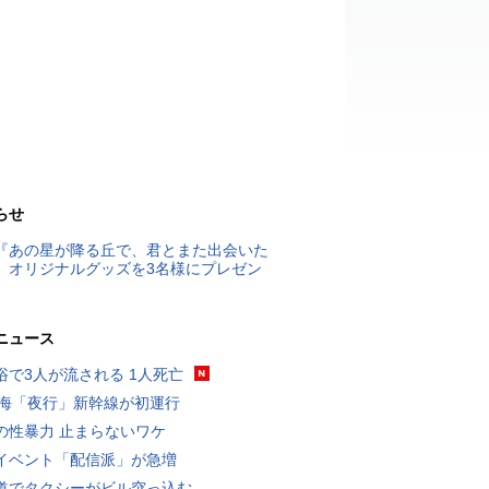
らせ
『あの星が降る丘で、君とまた出会いた
』オリジナルグッズを3名様にプレゼン
ニュース
浴で3人が流される 1人死亡
東海「夜行」新幹線が初運行
の性暴力 止まらないワケ
イベント「配信派」が急増
道でタクシーがビル突っ込む