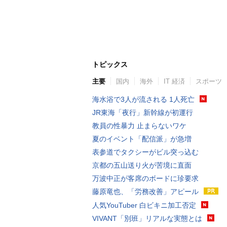
トピックス
主要
国内
海外
IT 経済
スポーツ
海水浴で3人が流される 1人死亡
JR東海「夜行」新幹線が初運行
教員の性暴力 止まらないワケ
夏のイベント「配信派」が急増
表参道でタクシーがビル突っ込む
京都の五山送り火が苦境に直面
万波中正が客席のボードに珍要求
藤原竜也、「労務改善」アピール
人気YouTuber 白ビキニ加工否定
VIVANT「別班」リアルな実態とは