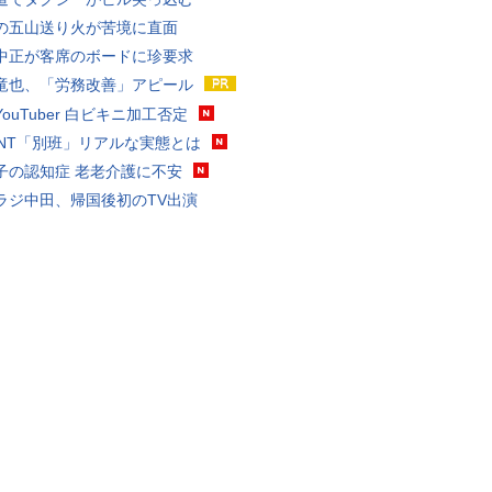
の五山送り火が苦境に直面
中正が客席のボードに珍要求
竜也、「労務改善」アピール
ouTuber 白ビキニ加工否定
VANT「別班」リアルな実態とは
子の認知症 老老介護に不安
ラジ中田、帰国後初のTV出演