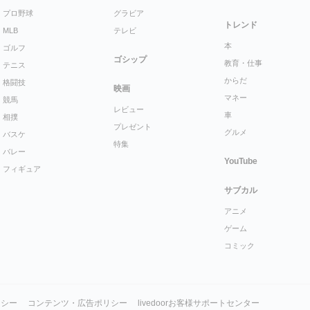
プロ野球
グラビア
トレンド
MLB
テレビ
本
ゴルフ
ゴシップ
教育・仕事
テニス
からだ
格闘技
映画
マネー
競馬
レビュー
車
相撲
プレゼント
グルメ
バスケ
特集
バレー
YouTube
フィギュア
サブカル
アニメ
ゲーム
コミック
リシー
コンテンツ・広告ポリシー
livedoorお客様サポートセンター