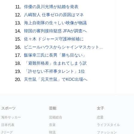
11.
俳優の及川光博が結婚を発表
12.
八嶋智人 仕事ゼロの原因はマネ
13.
海上自衛隊の生々しい映像が物議
14.
韓国の審判接待疑惑 JFAが調査へ
15.
佐々木 ドジャース守護神候補に
16.
ビニールハウスからシャインマスカット約200房を盗んだ疑い ネットで販売か 無職の男（42）逮捕 岡山県警
17.
飯塚幸三氏に長男「勝ち目ない」
18.
「避難所格差」生まれてしまう訳
19.
「許せない不祥事タレント」1位
20.
天竺鼠「元天竺鼠」でKOC出場へ
スポーツ
芸能
女子
海外サッカー
芸能総合
恋愛
日本代表
音楽
ライフスタイル
Jリーグ
韓流
ファッション