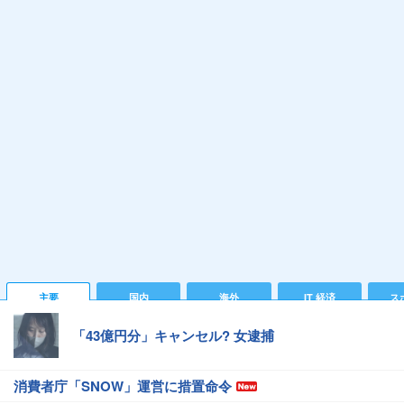
主要
国内
海外
IT 経済
ス
「43億円分」キャンセル? 女逮捕
消費者庁「SNOW」運営に措置命令