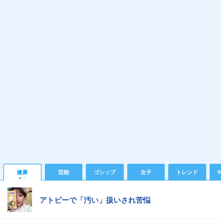
健康
芸能
ゴシップ
女子
トレンド
Y
アトピーで「汚い」扱いされ苦悩