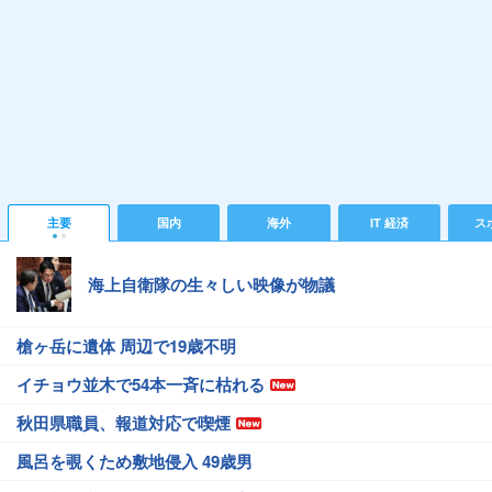
主要
国内
海外
IT 経済
ス
海上自衛隊の生々しい映像が物議
槍ヶ岳に遺体 周辺で19歳不明
イチョウ並木で54本一斉に枯れる
秋田県職員、報道対応で喫煙
風呂を覗くため敷地侵入 49歳男