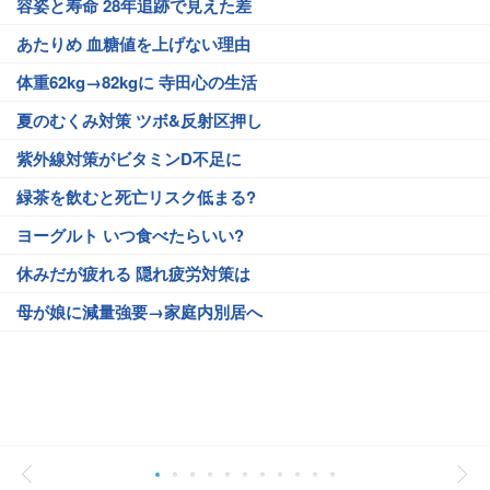
容姿と寿命 28年追跡で見えた差
あたりめ 血糖値を上げない理由
体重62kg→82kgに 寺田心の生活
夏のむくみ対策 ツボ&反射区押し
紫外線対策がビタミンD不足に
緑茶を飲むと死亡リスク低まる?
ヨーグルト いつ食べたらいい?
休みだが疲れる 隠れ疲労対策は
母が娘に減量強要→家庭内別居へ