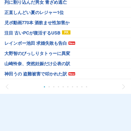
列に割り込んだ男女 青ざめ逃亡
正直しんどい夏のレジャー1位
児ポ動画770本 酒飲ませ性加害か
注目 古いPCが復活するUSB
レインボー池田 求婚失敗も告白
大野智のびっしりタトゥーに異変
山崎怜奈、突然妊娠だけ公表の訳
神田うの 盗難被害で叩かれた訳