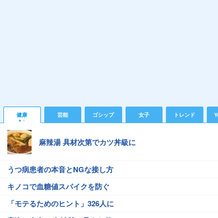
健康
芸能
ゴシップ
女子
トレンド
Y
麻辣湯 具材次第でカツ丼級に
うつ病患者の本音とNGな接し方
キノコで血糖値スパイクを防ぐ
「モテるためのヒント」326人に