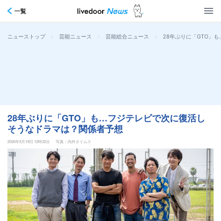
一覧
>
>
>
28年ぶりに「GTO」
ニューストップ
芸能ニュース
芸能総合ニュース
28年ぶりに「GTO」も…フジテレビで次に復活し
そうなドラマは？関係者予想
2026年5月19日 12時32分
写真：内外タイムス