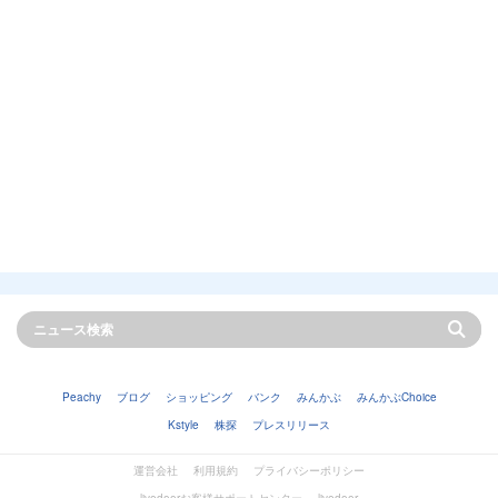
Peachy
ブログ
ショッピング
バンク
みんかぶ
みんかぶChoice
Kstyle
株探
プレスリリース
運営会社
利用規約
プライバシーポリシー