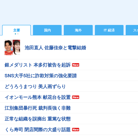
主要
国内
海外
IT 経済
ス
池田直人 佐藤佳奈と電撃結婚
銀メダリスト 本多灯被告を起訴
SNS大手5社に詐欺対策の強化要請
どうろうまつり 美人画ずらり
イオンモール熊本 献花台を設置
江別集団暴行死 裁判長強く非難
正常な組織を誤摘出 重篤な状態
くら寿司 閉店間際の大盛り話題