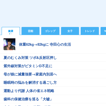
健康
芸能
ゴシップ
女子
トレンド
Y
体重62kg→82kgに 寺田心の生活
夏のむくみ対策 ツボ&反射区押し
紫外線対策がビタミンD不足に
母が娘に減量強要→家庭内別居へ
睡眠時の悩みを解消する過ごし方
運動より代謝 人体の省エネ戦略
歯科の保健治療を巡る「大嘘」