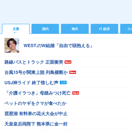
主要
国内
海外
IT 経済
ス
WEST.のW結婚「自由で頭抱える」
路線バスとトラック 正面衝突
台風15号が関東上陸 列島横断か
USJ神ライド 終了惜しむ声
「介護イラつき」母踏みつけ死亡
ペットのヤギをクマが食べたか
琵琶湖 有料券の花火大会が中止
天皇皇后両陛下 熊本県に金一封