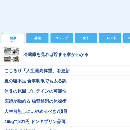
健康
芸能
ゴシップ
女子
トレンド
Y
冷蔵庫を見れば貯まる家かわかる
こじるり「人生最高体重」を更新
夏の寝不足 食事制限でも太る訳
体臭の原因 プロテインの可能性
医師が勧める 猫背解消の体操術
人生台無しに…やめるべき7項目
465gで321円 ドンキプリン品薄