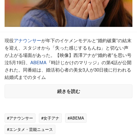
現役
アナウンサー
が年下のイケメンモデルと“婚約破棄”の結末
を迎え、スタジオから「失った感じするもんね」と切ない声
が上がる場面があった。【映像】西澤アナが“婚約者”を思い号
泣5月19日、
ABEMA
『時計じかけのマリッジ』の第4話が公開
された。同番組は、婚活初心者の美女3人が30日後に行われる
結婚式までのタイム
続きを読む
#アナウンサー
#女子アナ
#ABEMA
#エンタメ・芸能ニュース