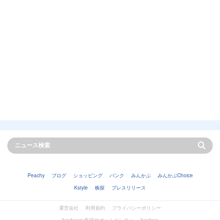
Peachy
ブログ
ショッピング
バンク
みんかぶ
みんかぶChoice
Kstyle
株探
プレスリリース
運営会社
利用規約
プライバシーポリシー
livedoorお客様サポートセンター
livedoor