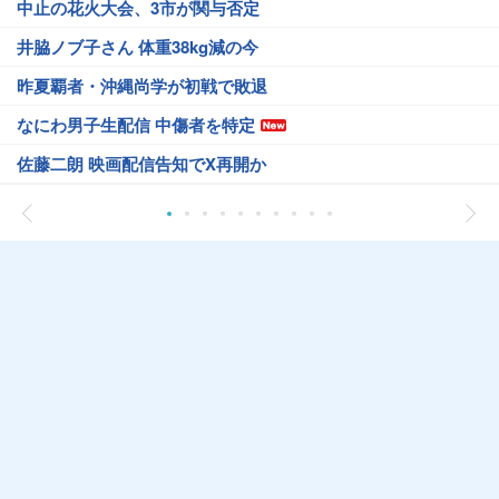
中止の花火大会、3市が関与否定
井脇ノブ子さん 体重38kg減の今
昨夏覇者・沖縄尚学が初戦で敗退
なにわ男子生配信 中傷者を特定
佐藤二朗 映画配信告知でX再開か