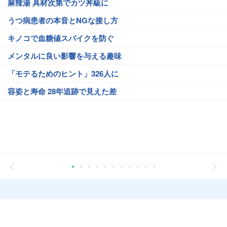
麻辣湯 具材次第でカツ丼級に
うつ病患者の本音とNGな接し方
キノコで血糖値スパイクを防ぐ
メンタルに良い影響を与える趣味
「モテるためのヒント」326人に
容姿と寿命 28年追跡で見えた差