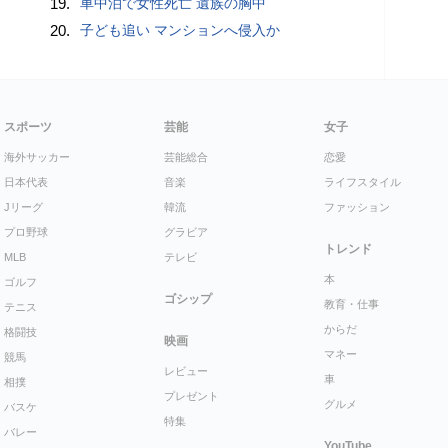
19.
車中泊で女性死亡 遺族の胸中
20.
子ども追い マンションへ侵入か
スポーツ
芸能
女子
海外サッカー
芸能総合
恋愛
日本代表
音楽
ライフスタイル
Jリーグ
韓流
ファッション
プロ野球
グラビア
トレンド
MLB
テレビ
本
ゴルフ
ゴシップ
教育・仕事
テニス
からだ
格闘技
映画
マネー
競馬
レビュー
車
相撲
プレゼント
グルメ
バスケ
特集
バレー
YouTube