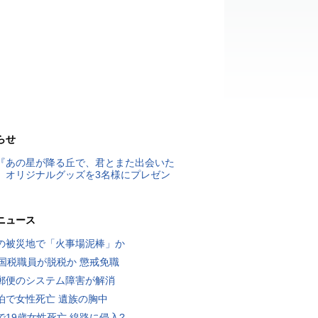
らせ
『あの星が降る丘で、君とまた出会いた
』オリジナルグッズを3名様にプレゼン
ニュース
の被災地で「火事場泥棒」か
歳国税職員が脱税か 懲戒免職
郵便のシステム障害が解消
泊で女性死亡 遺族の胸中
で19歳女性死亡 線路に侵入?