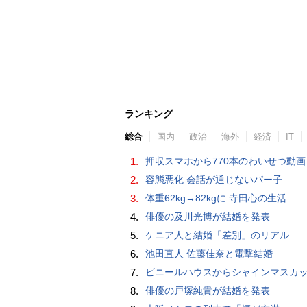
ランキング
総合
国内
政治
海外
経済
IT
1.
押収スマホから770本のわいせつ動画 15歳少女に酒と薬飲ませ性的暴行か 54歳男を再逮捕 「薬もありますよ」とSNS
2.
容態悪化 会話が通じないパー子
3.
体重62kg→82kgに 寺田心の生活
4.
俳優の及川光博が結婚を発表
5.
ケニア人と結婚「差別」のリアル
6.
池田直人 佐藤佳奈と電撃結婚
7.
ビニールハウスからシャインマスカット約200房を盗んだ疑い ネットで販売か 無職の男（42）逮捕 
8.
俳優の戸塚純貴が結婚を発表