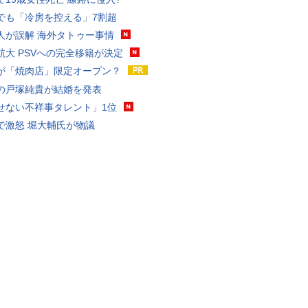
でも「冷房を控える」7割超
人が誤解 海外タトゥー事情
航大 PSVへの完全移籍が決定
が「焼肉店」限定オープン？
の戸塚純貴が結婚を発表
せない不祥事タレント」1位
で激怒 堀大輔氏が物議