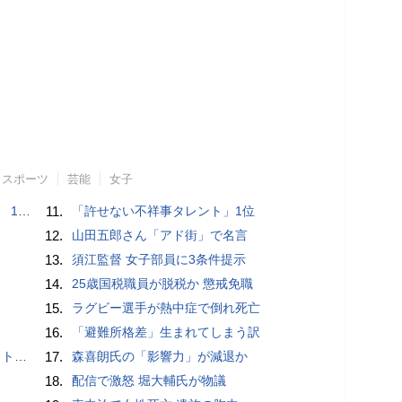
スポーツ
芸能
女子
で誘い出し
11.
「許せない不祥事タレント」1位
12.
山田五郎さん「アド街」で名言
13.
須江監督 女子部員に3条件提示
14.
25歳国税職員が脱税か 懲戒免職
15.
ラグビー選手が熱中症で倒れ死亡
16.
「避難所格差」生まれてしまう訳
岡山県警
17.
森喜朗氏の「影響力」が減退か
18.
配信で激怒 堀大輔氏が物議