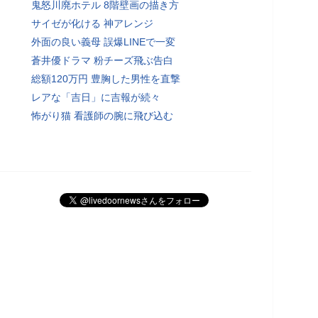
鬼怒川廃ホテル 8階壁画の描き方
サイゼが化ける 神アレンジ
外面の良い義母 誤爆LINEで一変
蒼井優ドラマ 粉チーズ飛ぶ告白
総額120万円 豊胸した男性を直撃
レアな「吉日」に吉報が続々
怖がり猫 看護師の腕に飛び込む