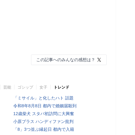
この記事へのみんなの感想は？
芸能
ゴシップ
女子
トレンド
「ミサイル」と化したハト 話題
令和8年8月8日 都内で婚姻届殺到
12歳柴犬 スタバ初訪問に大興奮
小原ブラス ハンディファン批判
「8」3つ並ぶ縁起日 都内で入籍