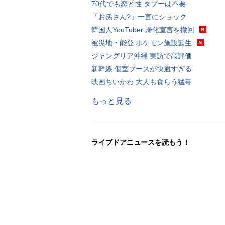
70代でも恋と性 タブーは不要
「お孫さん?」一言にショック
韓国人YouTuber 帰化宣言を撤回
被災地・能登 ポケモン施設誕生
ジャングリア沖縄 実訪で高評価
新幹線 個室ブースが快適すぎる
映画ちいかわ 大人も食らう猛毒
もっと見る
ライブドアニュースを読もう！