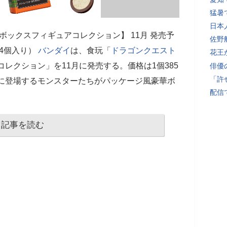
猛暑
日本
 ボックスフィギュアコレクション】 11月 発売予
佐野
（14個入り）
バンダイ
は、食玩「
ドラゴンクエスト
花王
コレクション」を11月に発売する。価格は1個385
俳優
「許
に登場するモンスターたちがパッケージ風豪華ボ
配信
記事を読む