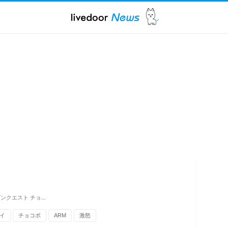
ンクエスト チョ…
イ
チョコボ
ARM
激怒