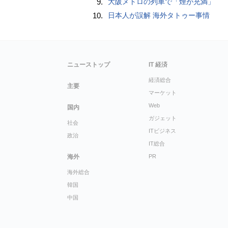
9.
大阪メトロの列車で「煙が充満」
10.
日本人が誤解 海外タトゥー事情
ニューストップ
IT 経済
経済総合
主要
マーケット
Web
国内
ガジェット
社会
ITビジネス
政治
IT総合
海外
PR
海外総合
韓国
中国