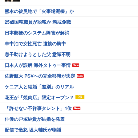
熊本の被災地で「火事場泥棒」か
25歳国税職員が脱税か 懲戒免職
日本郵便のシステム障害が解消
車中泊で女性死亡 遺族の胸中
息子助けようとした父 意識不明
日本人が誤解 海外タトゥー事情
佐野航大 PSVへの完全移籍が決定
ケニア人と結婚「差別」のリアル
花王が「焼肉店」限定オープン？
「許せない不祥事タレント」1位
俳優の戸塚純貴が結婚を発表
配信で激怒 堀大輔氏が物議