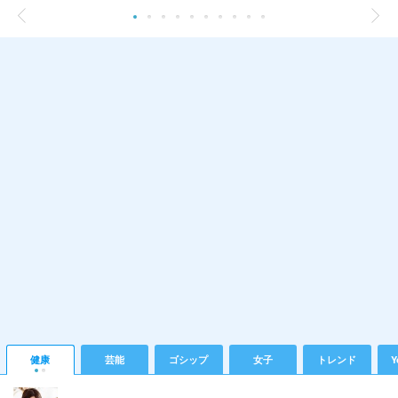
健康
芸能
ゴシップ
女子
トレンド
Y