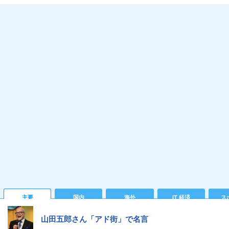
主要
国内
海外
IT 経済
ス
山田五郎さん「アド街」で名言