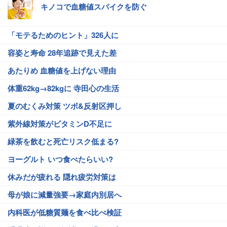
キノコで血糖値スパイクを防ぐ
「モテるためのヒント」326人に
容姿と寿命 28年追跡で見えた差
あたりめ 血糖値を上げない理由
体重62kg→82kgに 寺田心の生活
夏のむくみ対策 ツボ&反射区押し
紫外線対策がビタミンD不足に
緑茶を飲むと死亡リスク低まる?
ヨーグルト いつ食べたらいい?
休みだが疲れる 隠れ疲労対策は
母が娘に減量強要→家庭内別居へ
内科医が低糖質麺を食べ比べ検証