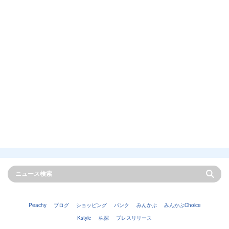
Peachy
ブログ
ショッピング
バンク
みんかぶ
みんかぶChoice
Kstyle
株探
プレスリリース