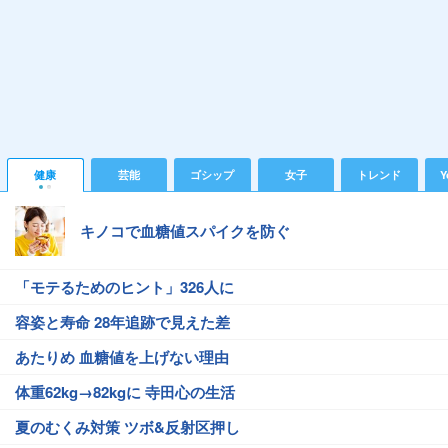
健康
芸能
ゴシップ
女子
トレンド
Y
キノコで血糖値スパイクを防ぐ
「モテるためのヒント」326人に
容姿と寿命 28年追跡で見えた差
あたりめ 血糖値を上げない理由
体重62kg→82kgに 寺田心の生活
夏のむくみ対策 ツボ&反射区押し