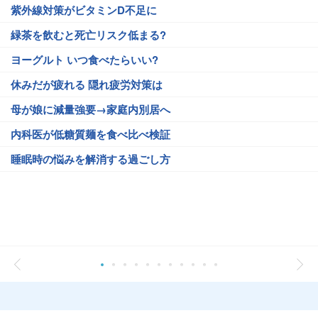
紫外線対策がビタミンD不足に
緑茶を飲むと死亡リスク低まる?
ヨーグルト いつ食べたらいい?
休みだが疲れる 隠れ疲労対策は
母が娘に減量強要→家庭内別居へ
内科医が低糖質麺を食べ比べ検証
睡眠時の悩みを解消する過ごし方