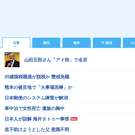
主要
国内
海外
IT 経済
ス
山田五郎さん「アド街」で名言
25歳国税職員が脱税か 懲戒免職
熊本の被災地で「火事場泥棒」か
日本郵便のシステム障害が解消
車中泊で女性死亡 遺族の胸中
日本人が誤解 海外タトゥー事情
息子助けようとした父 意識不明