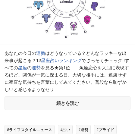
あなたの今日の
運勢
はどうなっている？どんなラッキーな出
来事が起こる？12
星座
占い
ランキング
でさっそくチェック!!す
べての
星座
の
運勢
を見る★第1位……魚座恋心を大胆に表現す
るほど、関係が一気に深まる日。大切な相手には、遠慮せず
に率直な気持ちを言葉にしてみてください。普段なら恥ずか
しいと感じるようなセリ
続きを読む
#ライフスタイルニュース
#占い
#運勢
#プライド