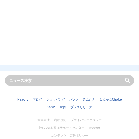
Peachy
ブログ
ショッピング
バンク
みんかぶ
みんかぶChoice
Kstyle
株探
プレスリリース
運営会社
利用規約
プライバシーポリシー
livedoorお客様サポートセンター
livedoor
コンテンツ・広告ポリシー