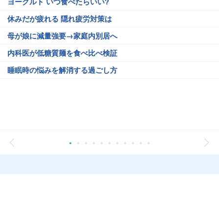
ヨーグルト いつ食べたらいい?
休みだが疲れる 隠れ疲労対策は
母が娘に減量強要→家庭内別居へ
内科医が低糖質麺を食べ比べ検証
睡眠時の悩みを解消する過ごし方