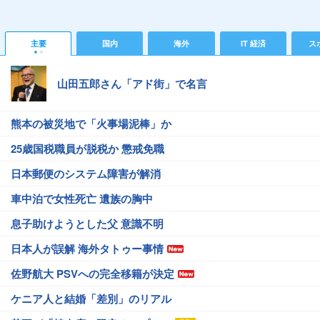
主要
国内
海外
IT 経済
ス
山田五郎さん「アド街」で名言
熊本の被災地で「火事場泥棒」か
25歳国税職員が脱税か 懲戒免職
日本郵便のシステム障害が解消
車中泊で女性死亡 遺族の胸中
息子助けようとした父 意識不明
日本人が誤解 海外タトゥー事情
佐野航大 PSVへの完全移籍が決定
ケニア人と結婚「差別」のリアル