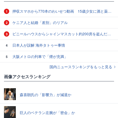
押収スマホから770本のわいせつ動画 15歳少女に酒と薬飲ませ性的暴行か 54歳男を再逮捕 「薬もありますよ」とSNSで誘い出し
1
ケニア人と結婚「差別」のリアル
2
ビニールハウスからシャインマスカット約200房を盗んだ疑い ネットで販売か 無職の男（42）逮捕 岡山県警
3
日本人が誤解 海外タトゥー事情
4
大阪メトロの列車で「煙が充満」
5
国内ニュースランキングをもっと見る
画像アクセスランキング
森喜朗氏の「影響力」が減退か
巨人のベテラン左腕が「密会」か