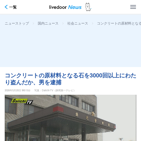
一覧
>
>
>
コンクリートの原材料となる
ニューストップ
国内ニュース
社会ニュース
コンクリートの原材料となる石を3000回以上にわた
り盗んだか、男を逮捕
2026年5月20日 9時13分
写真：Daiichi-TV（静岡第一テレビ）