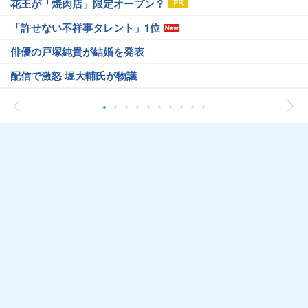
花王が「焼肉店」限定オープン？
「許せない不祥事タレント」1位
俳優の戸塚純貴が結婚を発表
配信で激怒 堀大輔氏が物議