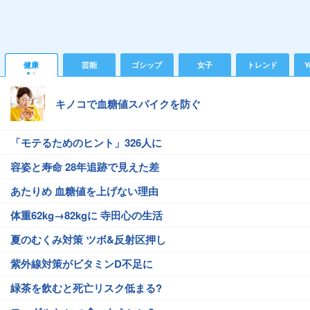
健康
芸能
ゴシップ
女子
トレンド
Y
キノコで血糖値スパイクを防ぐ
「モテるためのヒント」326人に
容姿と寿命 28年追跡で見えた差
あたりめ 血糖値を上げない理由
体重62kg→82kgに 寺田心の生活
夏のむくみ対策 ツボ&反射区押し
紫外線対策がビタミンD不足に
緑茶を飲むと死亡リスク低まる?