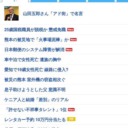
山田五郎さん「アド街」で名言
25歳国税職員が脱税か 懲戒免職
熊本の被災地で「火事場泥棒」か
日本郵便のシステム障害が解消
車中泊で女性死亡 遺族の胸中
愛知で19歳女性死亡 線路に侵入?
被災の熊本 室外機の窃盗相次ぐ
息子助けようとした父 意識不明
ケニア人と結婚「差別」のリアル
「許せない不祥事タレント」1位
レンタカー予約 10万円分当たる