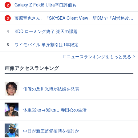
Galaxy Z Fold8 Ultra辛口評価も
2
藤原竜也さん、「SKYSEA Client View」新CMで「AI労務改善」をアピール 働き方をAIが分析したら「すぐに休んで」と言われる？
3
KDDIローミング終了 楽天の課題
4
ワイモバイル 単身割引は1年限定
5
ITニュースランキングをもっと見る
画像アクセスランキング
俳優の及川光博が結婚を発表
体重62kg→82kgに 寺田心の生活
中日が新庄監督招聘を検討か