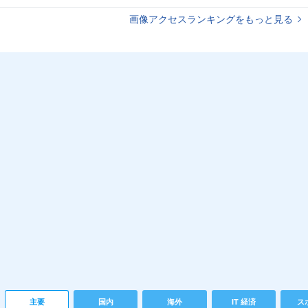
画像アクセスランキングをもっと見る
主要
国内
海外
IT 経済
ス