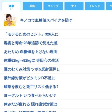
健康
芸能
ゴシップ
女子
トレンド
Y
キノコで血糖値スパイクを防ぐ
「モテるためのヒント」326人に
容姿と寿命 28年追跡で見えた差
あたりめ 血糖値を上げない理由
体重62kg→82kgに 寺田心の生活
夏のむくみ対策 ツボ&反射区押し
紫外線対策がビタミンD不足に
緑茶を飲むと死亡リスク低まる?
ヨーグルト いつ食べたらいい?
休みだが疲れる 隠れ疲労対策は