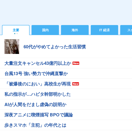
主要
国内
海外
IT 経済
ス
60代がやめてよかった生活習慣
大量注文キャンセル43億円以上か
台風13号 強い勢力で沖縄直撃か
「被爆後のにおい」高校生が再現
私の指示が…ハビタ幹部明かした
AIが人間をだまし虚偽の説明か
深夜アニメに喫煙描写 BPOで議論
歩きスマホ「主犯」の年代とは