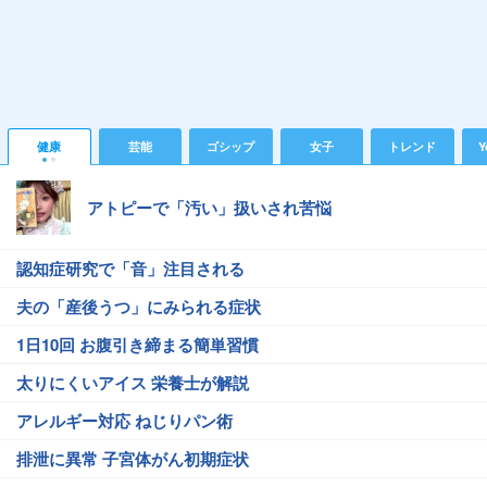
健康
芸能
ゴシップ
女子
トレンド
Y
アトピーで「汚い」扱いされ苦悩
認知症研究で「音」注目される
夫の「産後うつ」にみられる症状
1日10回 お腹引き締まる簡単習慣
太りにくいアイス 栄養士が解説
アレルギー対応 ねじりパン術
排泄に異常 子宮体がん初期症状