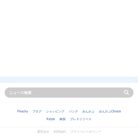
Peachy
ブログ
ショッピング
バンク
みんかぶ
みんかぶChoice
Kstyle
株探
プレスリリース
運営会社
利用規約
プライバシーポリシー