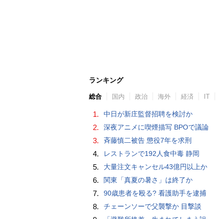
ランキング
総合
国内
政治
海外
経済
IT
1.
中日が新庄監督招聘を検討か
2.
深夜アニメに喫煙描写 BPOで議論
3.
斉藤慎二被告 懲役7年を求刑
4.
レストランで192人食中毒 静岡
5.
大量注文キャンセル43億円以上か
6.
関東「真夏の暑さ」は終了か
7.
90歳患者を殴る? 看護助手を逮捕
8.
チェーンソーで父襲撃か 目撃談