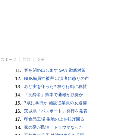
スポーツ
芸能
女子
11.
客を閉め出します SAで徹底対策
12.
NHK職員性被害 出演者に怒りの声
13.
みな実を守った? 粋な行動に称賛
14.
「泥酔者」熊本で通報が頻発か
15.
7歳に暴行か 施設従業員の女逮捕
16.
茨城県「パスポート」発行を発表
17.
印食品工場 生地の上を転げ回る
18.
家の隣が民泊「トラウマなった」