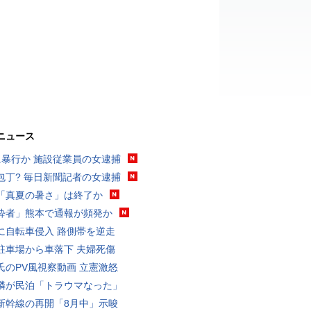
ニュース
に暴行か 施設従業員の女逮捕
包丁? 毎日新聞記者の女逮捕
「真夏の暑さ」は終了か
酔者」熊本で通報が頻発か
に自転車侵入 路側帯を逆走
駐車場から車落下 夫婦死傷
氏のPV風視察動画 立憲激怒
隣が民泊「トラウマなった」
新幹線の再開「8月中」示唆