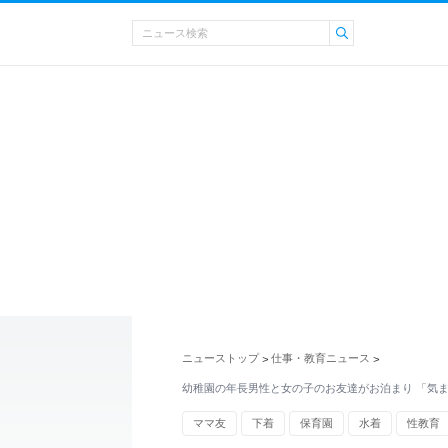
ニューストップ
仕事・教育ニュース
>
>
幼稚園の年長男性と女の子のお友達がお泊まり 「気
ママ友
下着
保育園
水着
性教育