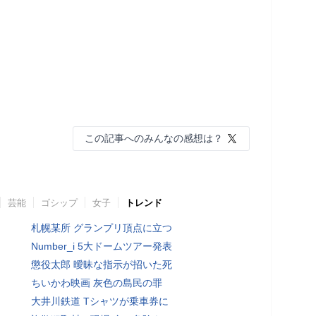
この記事へのみんなの感想は？
芸能
ゴシップ
女子
トレンド
札幌某所 グランプリ頂点に立つ
Number_i 5大ドームツアー発表
懲役太郎 曖昧な指示が招いた死
ちいかわ映画 灰色の島民の罪
大井川鉄道 Tシャツが乗車券に