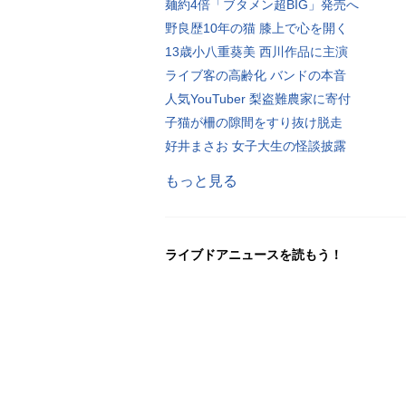
麺約4倍「ブタメン超BIG」発売へ
野良歴10年の猫 膝上で心を開く
13歳小八重葵美 西川作品に主演
ライブ客の高齢化 バンドの本音
人気YouTuber 梨盗難農家に寄付
子猫が柵の隙間をすり抜け脱走
好井まさお 女子大生の怪談披露
もっと見る
ライブドアニュースを読もう！