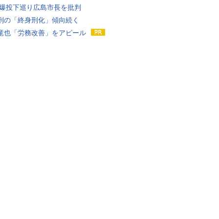
原爆投下巡り広島市長を批判
刑の「終身刑化」傾向続く
竜也「労務改善」をアピール