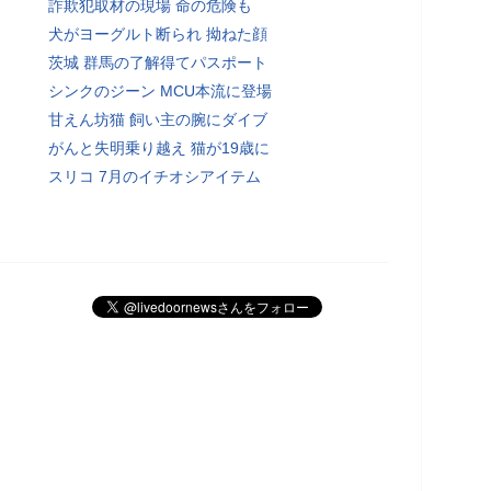
詐欺犯取材の現場 命の危険も
犬がヨーグルト断られ 拗ねた顔
茨城 群馬の了解得てパスポート
シンクのジーン MCU本流に登場
甘えん坊猫 飼い主の腕にダイブ
がんと失明乗り越え 猫が19歳に
スリコ 7月のイチオシアイテム