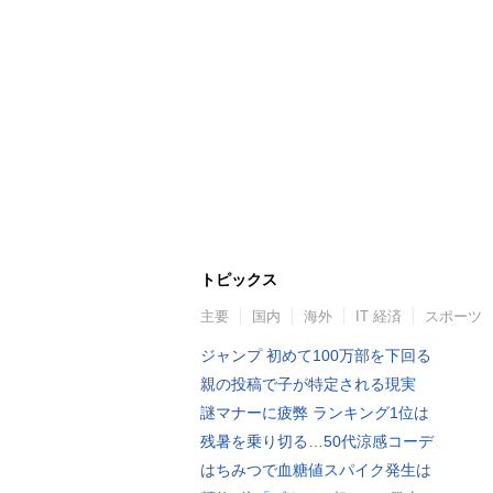
トピックス
主要
国内
海外
IT 経済
スポーツ
ジャンプ 初めて100万部を下回る
親の投稿で子が特定される現実
謎マナーに疲弊 ランキング1位は
残暑を乗り切る…50代涼感コーデ
はちみつで血糖値スパイク発生は