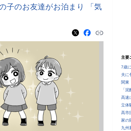
の子のお友達がお泊まり 「気
主要
7歳
夫に
関東
「泥
高速
立体
高市
家の
九州