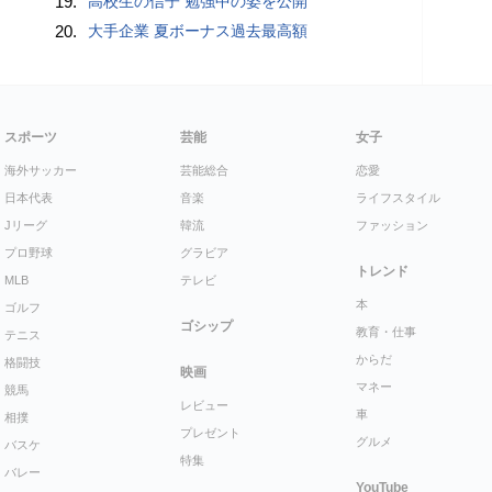
19.
高校生の信子 勉強中の姿を公開
20.
大手企業 夏ボーナス過去最高額
スポーツ
芸能
女子
海外サッカー
芸能総合
恋愛
日本代表
音楽
ライフスタイル
Jリーグ
韓流
ファッション
プロ野球
グラビア
トレンド
MLB
テレビ
本
ゴルフ
ゴシップ
教育・仕事
テニス
からだ
格闘技
映画
マネー
競馬
レビュー
車
相撲
プレゼント
グルメ
バスケ
特集
バレー
YouTube