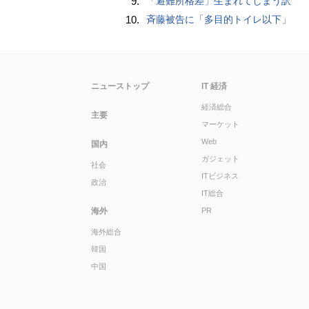
9.
「避難所格差」生まれてしまう訳
10.
斉藤被告に「多目的トイレ以下」
ニューストップ
IT 経済
経済総合
主要
マーケット
Web
国内
ガジェット
社会
ITビジネス
政治
IT総合
海外
PR
海外総合
韓国
中国