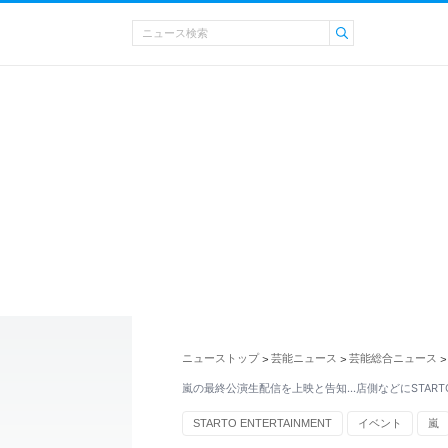
ニューストップ
芸能ニュース
芸能総合ニュース
>
>
>
嵐の最終公演生配信を上映と告知…店側などにSTART
STARTO ENTERTAINMENT
イベント
嵐