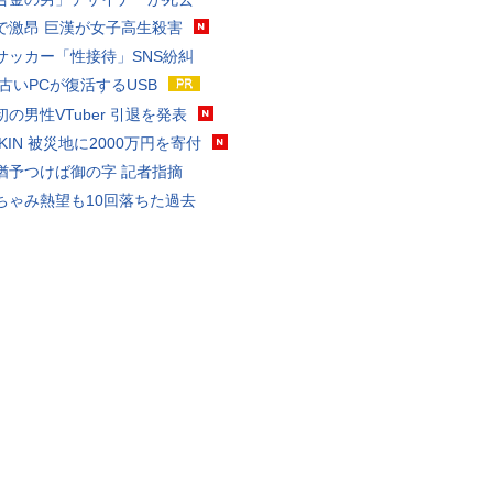
で激昂 巨漢が女子高生殺害
サッカー「性接待」SNS紛糾
 古いPCが復活するUSB
の男性VTuber 引退を発表
AKIN 被災地に2000万円を寄付
猶予つけば御の字 記者指摘
ちゃみ熱望も10回落ちた過去