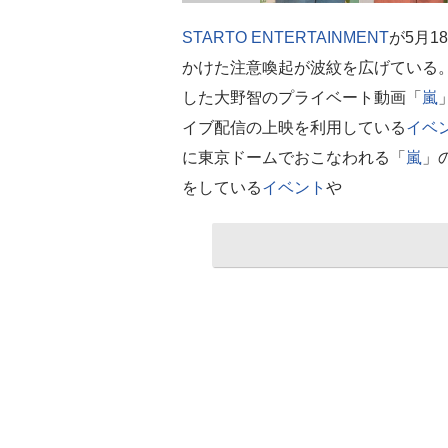
STARTO ENTERTAINMENT
が5月1
かけた注意喚起が波紋を広げている
した大野智のプライベート動画「
嵐
イブ配信の上映を利用している
イベ
に東京ドームでおこなわれる「
嵐
」
をしている
イベント
や