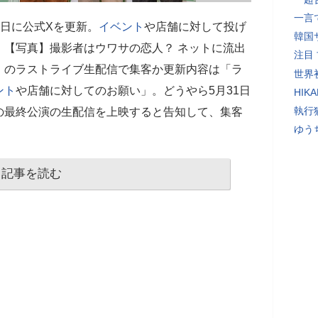
一言
8日に公式Xを更新。
イベント
や店舗に対して投げ
韓国
。【写真】撮影者はウワサの恋人？ ネットに流出
注目
」のラストライブ生配信で集客か更新内容は「ラ
世界初
ント
や店舗に対してのお願い」。どうやら5月31日
HIK
執行
の最終公演の生配信を上映すると告知して、集客
ゆう
記事を読む