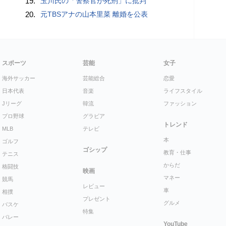
19.
玉川氏の「警察官が死刑」に批判
20.
元TBSアナの山本里菜 離婚を公表
スポーツ
芸能
女子
海外サッカー
芸能総合
恋愛
日本代表
音楽
ライフスタイル
Jリーグ
韓流
ファッション
プロ野球
グラビア
トレンド
MLB
テレビ
本
ゴルフ
ゴシップ
教育・仕事
テニス
からだ
格闘技
映画
マネー
競馬
レビュー
車
相撲
プレゼント
グルメ
バスケ
特集
バレー
YouTube