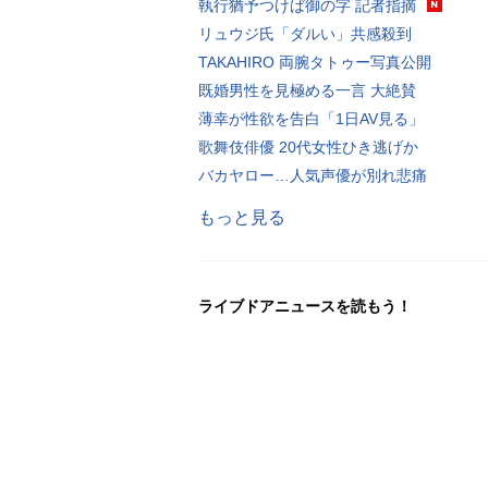
執行猶予つけば御の字 記者指摘
リュウジ氏「ダルい」共感殺到
TAKAHIRO 両腕タトゥー写真公開
既婚男性を見極める一言 大絶賛
薄幸が性欲を告白「1日AV見る」
歌舞伎俳優 20代女性ひき逃げか
バカヤロー…人気声優が別れ悲痛
もっと見る
ライブドアニュースを読もう！