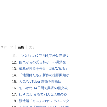
スポーツ
芸能
女子
11.
「パパ」の文字消え完全沈黙続く
12.
国民からの受信料が…不満爆発
13.
薄幸が性欲を告白「1日AV見る」
14.
「地面師たち」新作の撮影開始か
15.
人気YouTuber 離婚を即撤回
16.
ちいかわ 14日間で興収50億突破
17.
ゆきぽよ まるで別人な現在の姿
18.
渡邊渚「キス」のヤジでパニック