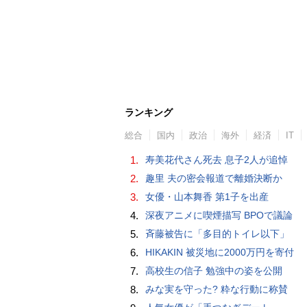
ランキング
総合
国内
政治
海外
経済
IT
1.
寿美花代さん死去 息子2人が追悼
2.
趣里 夫の密会報道で離婚決断か
3.
女優・山本舞香 第1子を出産
4.
深夜アニメに喫煙描写 BPOで議論
5.
斉藤被告に「多目的トイレ以下」
6.
HIKAKIN 被災地に2000万円を寄付
7.
高校生の信子 勉強中の姿を公開
8.
みな実を守った? 粋な行動に称賛