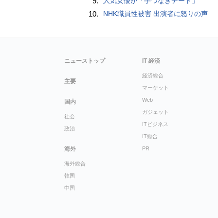
9.
人気女優が「手つなぎデート」
10.
NHK職員性被害 出演者に怒りの声
ニューストップ
IT 経済
経済総合
主要
マーケット
Web
国内
ガジェット
社会
ITビジネス
政治
IT総合
海外
PR
海外総合
韓国
中国