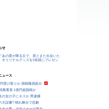
らせ
『あの星が降る丘で、君とまた出会いた
』オリジナルグッズを3名様にプレゼン
ニュース
5億円受け取りか 国税職員処分
代税務署員 1億円超脱税か
生の女の子にキスか 男逮捕
の大誤審? 晴れ舞台で悲劇
合金の男」デザイナーが死去