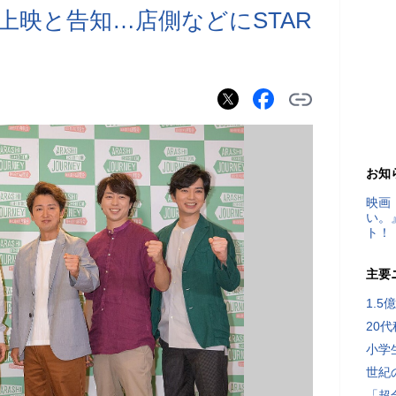
上映と告知…店側などにSTAR
お知
映画
い。
ト！
主要
1.
20
小学
世紀
「超