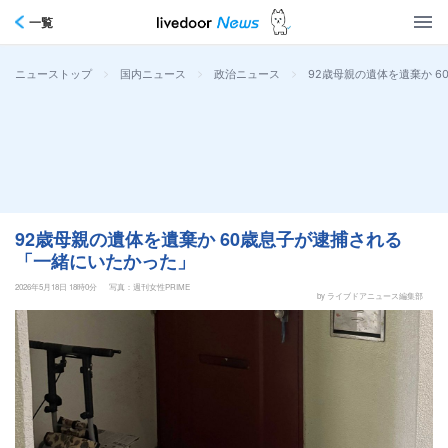
一覧
>
>
>
92歳母親の遺体を遺棄か 
ニューストップ
国内ニュース
政治ニュース
92歳母親の遺体を遺棄か 60歳息子が逮捕される
「一緒にいたかった」
2026年5月18日 18時0分
写真：週刊女性PRIME
by ライブドアニュース編集部