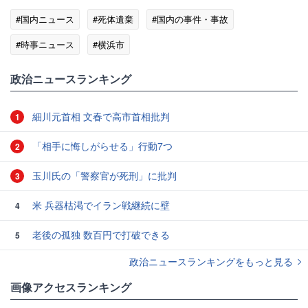
#国内ニュース
#死体遺棄
#国内の事件・事故
#時事ニュース
#横浜市
政治ニュースランキング
細川元首相 文春で高市首相批判
1
「相手に悔しがらせる」行動7つ
2
玉川氏の「警察官が死刑」に批判
3
米 兵器枯渇でイラン戦継続に壁
4
老後の孤独 数百円で打破できる
5
政治ニュースランキングをもっと見る
画像アクセスランキング