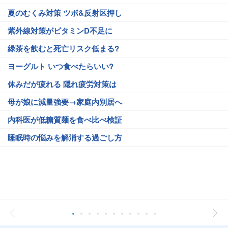
夏のむくみ対策 ツボ&反射区押し
紫外線対策がビタミンD不足に
緑茶を飲むと死亡リスク低まる?
ヨーグルト いつ食べたらいい?
休みだが疲れる 隠れ疲労対策は
母が娘に減量強要→家庭内別居へ
内科医が低糖質麺を食べ比べ検証
睡眠時の悩みを解消する過ごし方