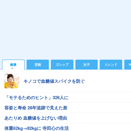
健康
芸能
ゴシップ
女子
トレンド
Y
キノコで血糖値スパイクを防ぐ
「モテるためのヒント」326人に
容姿と寿命 28年追跡で見えた差
あたりめ 血糖値を上げない理由
体重62kg→82kgに 寺田心の生活