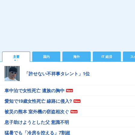
主要
国内
海外
IT 経済
ス
「許せない不祥事タレント」1位
車中泊で女性死亡 遺族の胸中
愛知で19歳女性死亡 線路に侵入?
被災の熊本 室外機の窃盗相次ぐ
息子助けようとした父 意識不明
猛暑でも「冷房を控える」7割超