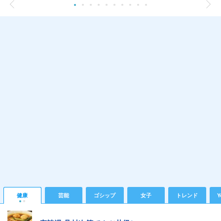
健康
芸能
ゴシップ
女子
トレンド
Y