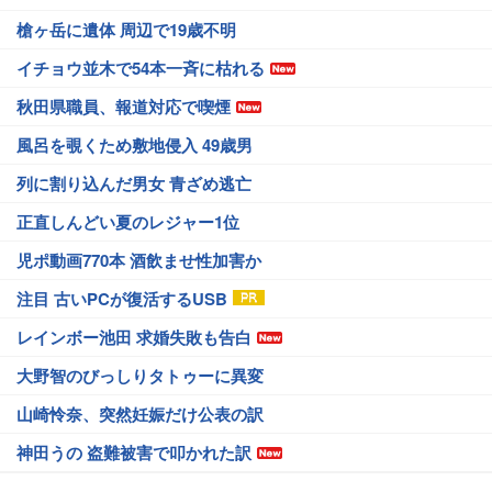
槍ヶ岳に遺体 周辺で19歳不明
イチョウ並木で54本一斉に枯れる
秋田県職員、報道対応で喫煙
風呂を覗くため敷地侵入 49歳男
列に割り込んだ男女 青ざめ逃亡
正直しんどい夏のレジャー1位
児ポ動画770本 酒飲ませ性加害か
注目 古いPCが復活するUSB
レインボー池田 求婚失敗も告白
大野智のびっしりタトゥーに異変
山崎怜奈、突然妊娠だけ公表の訳
神田うの 盗難被害で叩かれた訳