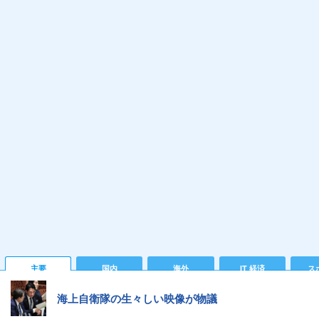
主要
国内
海外
IT 経済
ス
海上自衛隊の生々しい映像が物議