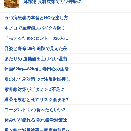
麻辣湯 具材次第でカツ丼級に
うつ病患者の本音とNGな接し方
キノコで血糖値スパイクを防ぐ
「モテるためのヒント」326人に
容姿と寿命 28年追跡で見えた差
あたりめ 血糖値を上げない理由
体重62kg→82kgに 寺田心の生活
夏のむくみ対策 ツボ&反射区押し
紫外線対策がビタミンD不足に
緑茶を飲むと死亡リスク低まる?
ヨーグルト いつ食べたらいい?
休みだが疲れる 隠れ疲労対策は
母が娘に減量強要→家庭内別居へ