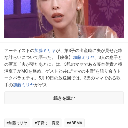
アーティストの
加藤ミリヤ
が、第3子の出産時に夫が見せた粋
な計らいについて語った。【映像】
加藤ミリヤ
、3人の息子と
の写真『夫が寝たあとに』は、3児のママである藤本美貴と横
澤夏子がMCを務め、ゲストと共に“ママの本音”を語り合うト
ークバラエティ。5月19日の放送回では、3児のママである歌
手の
加藤ミリヤ
がゲス
続きを読む
#加藤ミリヤ
#子育て・育児
#ABEMA