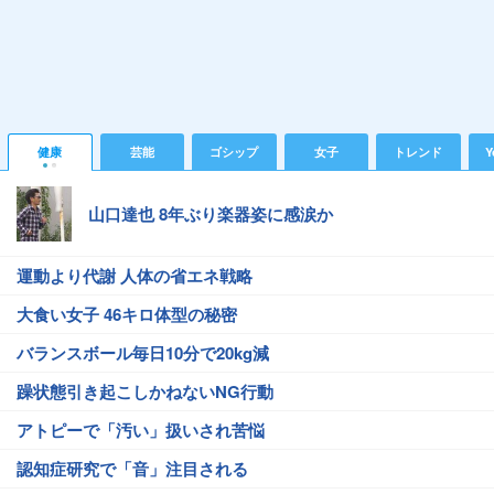
健康
芸能
ゴシップ
女子
トレンド
Y
山口達也 8年ぶり楽器姿に感涙か
運動より代謝 人体の省エネ戦略
大食い女子 46キロ体型の秘密
バランスボール毎日10分で20kg減
躁状態引き起こしかねないNG行動
アトピーで「汚い」扱いされ苦悩
認知症研究で「音」注目される