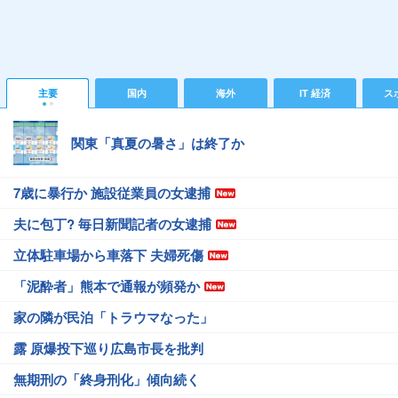
主要
国内
海外
IT 経済
ス
関東「真夏の暑さ」は終了か
7歳に暴行か 施設従業員の女逮捕
夫に包丁? 毎日新聞記者の女逮捕
立体駐車場から車落下 夫婦死傷
「泥酔者」熊本で通報が頻発か
家の隣が民泊「トラウマなった」
露 原爆投下巡り広島市長を批判
無期刑の「終身刑化」傾向続く