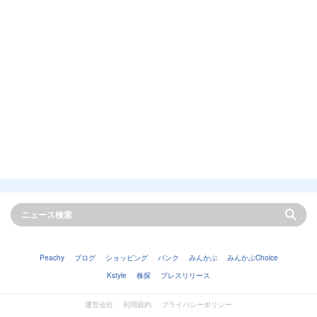
Peachy
ブログ
ショッピング
バンク
みんかぶ
みんかぶChoice
Kstyle
株探
プレスリリース
運営会社
利用規約
プライバシーポリシー