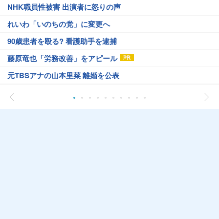
NHK職員性被害 出演者に怒りの声
れいわ「いのちの党」に変更へ
90歳患者を殴る? 看護助手を逮捕
藤原竜也「労務改善」をアピール
元TBSアナの山本里菜 離婚を公表