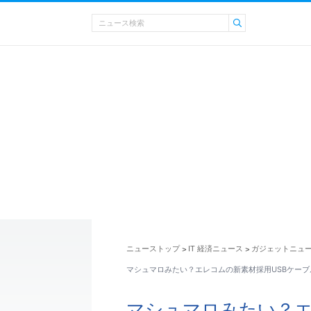
ニューストップ
IT 経済ニュース
ガジェットニュ
>
>
マシュマロみたい？エレコムの新素材採用USBケーブ
マシュマロみたい？エ