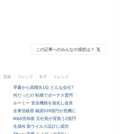
この記事へのみんなの感想は？
芸能
ゴシップ
女子
トレンド
早慶から就職先1位 どんな会社?
何だったの 転職でボーナス驚愕
ルーミー 安全機能を強化し改良
全東信破産 融資539億円が危機に
M&A売却後 元社長が背負う2億円
生成AI 新ウイルス設計に成功
iPhone高騰 ペイディで月払い