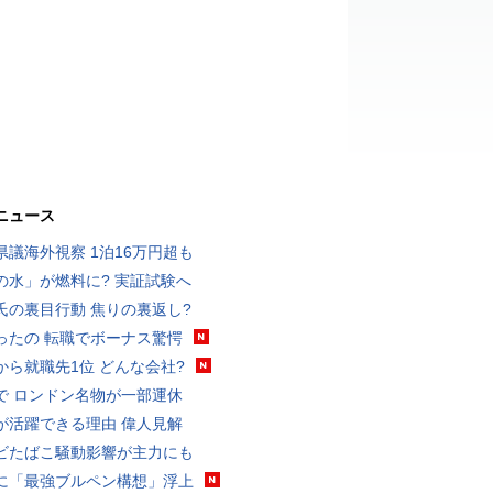
ニュース
県議海外視察 1泊16万円超も
の水」が燃料に? 実証試験へ
氏の裏目行動 焦りの裏返し?
ったの 転職でボーナス驚愕
から就職先1位 どんな会社?
で ロンドン名物が一部運休
が活躍できる理由 偉人見解
ビたばこ騒動影響が主力にも
に「最強ブルペン構想」浮上