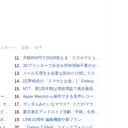
スポーツ
芸能
女子
11.
月額858円で20GB使える「スマホデビュープラン U15」ドコモが提供、ahamoも割引になる親子割も
12.
3Dプリンターで合法＆所持登録不要のセミオートマチック銃を自作、発砲試験にも成功した猛者が登場
13.
メール引用文を必要な部分だけ残してスッキリ返信するiPhoneメールの便利技：iPhone Tips
14.
[石野純也の「スマホとお金」]「Galaxy Z Fold7／Flip7」発表、注目したいソフトバンクの価格攻勢
15.
NTT、第1四半期は増収増益で過去最高 IOWNや分散GPUの取り組みを説明
rts」
16.
​Apple Watchから操作できる音声レコーダMeta Recorder、録音レベル調整も対応
ホラー通信］
17.
ガンダムみたいなマウス? ただのマウスとは違うのだよ1944通りの形状に変更できる驚異のマウス
ュー
18.
夏目漱石アンドロイド演劇「手紙」を初上演！平田オリザ氏の作・演出、二松学舎大学で
底解説
19.
LINE15周年 編集機能や新プラン
ビュー
20.
「Galaxy Z Flip8」クイックフォトレビュー