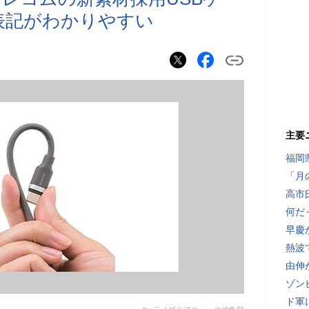
表記がわかりやすい
主要
福岡
「月
高市
何だ
早慶
熱波
由伸
ゾン
ド軍