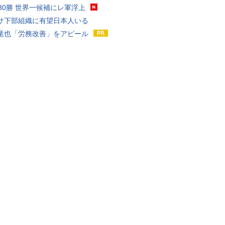
戦30勝 世界一候補にレ軍浮上
サ下部組織に有望日本人いる
竜也「労務改善」をアピール