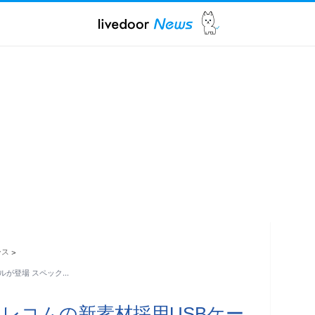
ース
>
ルが登場 スペック…
レコムの新素材採用USBケー