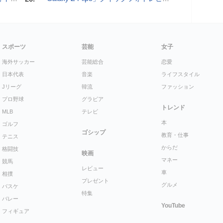
スポーツ
芸能
女子
海外サッカー
芸能総合
恋愛
日本代表
音楽
ライフスタイル
Jリーグ
韓流
ファッション
プロ野球
グラビア
トレンド
MLB
テレビ
本
ゴルフ
ゴシップ
教育・仕事
テニス
からだ
格闘技
映画
マネー
競馬
レビュー
車
相撲
プレゼント
グルメ
バスケ
特集
バレー
YouTube
フィギュア