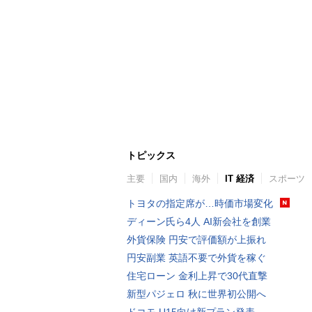
トピックス
主要
国内
海外
IT 経済
スポーツ
トヨタの指定席が…時価市場変化
ディーン氏ら4人 AI新会社を創業
外貨保険 円安で評価額が上振れ
円安副業 英語不要で外貨を稼ぐ
住宅ローン 金利上昇で30代直撃
新型パジェロ 秋に世界初公開へ
ドコモ U15向け新プラン発表