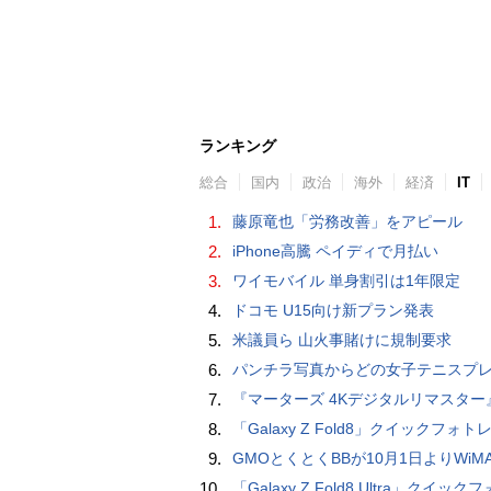
ランキング
総合
国内
政治
海外
経済
IT
1.
藤原竜也「労務改善」をアピール
2.
iPhone高騰 ペイディで月払い
3.
ワイモバイル 単身割引は1年限定
4.
ドコモ U15向け新プラン発表
5.
米議員ら 山火事賭けに規制要求
6.
パンチラ写真からどの女子テニスプレーヤーのものなのか当てるクイズ「Tennis Upski
7.
『マーターズ 4Kデジタルリマスター』オールナイト上映、鬼畜な併映作品が決定 全部観たら“生還証”をプレゼント［
8.
「Galaxy Z Fold8」クイックフォトレビ
9.
GMOとくとくBBが10月1日よりWiMAXなど月額605円値上げ！全6種の重要変更を徹
10.
「Galaxy Z Fold8 Ultra」クイックフォトレ