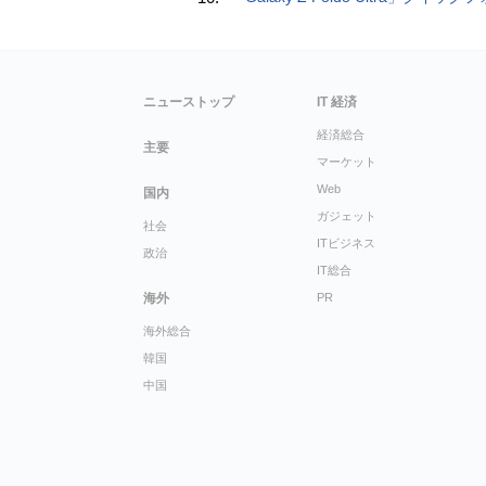
ニューストップ
IT 経済
経済総合
主要
マーケット
Web
国内
ガジェット
社会
ITビジネス
政治
IT総合
海外
PR
海外総合
韓国
中国