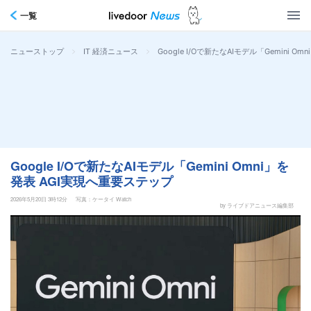
一覧
>
>
Google I/Oで新たなAIモデル「Gemini 
ニューストップ
IT 経済ニュース
Google I/Oで新たなAIモデル「Gemini Omni」を
発表 AGI実現へ重要ステップ
2026年5月20日 3時12分
写真：ケータイ Watch
by ライブドアニュース編集部