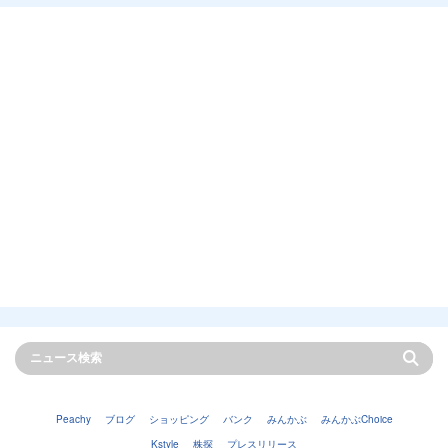
Peachy
ブログ
ショッピング
バンク
みんかぶ
みんかぶChoice
Kstyle
株探
プレスリリース