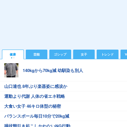
健康
芸能
ゴシップ
女子
トレンド
Y
140kgから70kg減 幼馴染も別人
山口達也 8年ぶり楽器姿に感涙か
運動より代謝 人体の省エネ戦略
大食い女子 46キロ体型の秘密
バランスボール毎日10分で20kg減
躁状態引き起こしかねないNG行動