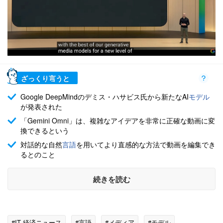
ざっくり言うと
Google DeepMindのデミス・ハサビス氏から新たなAI
モデル
が発表された
「Gemini Omni」は、複雑なアイデアを非常に正確な動画に変
換できるという
対話的な自然
言語
を用いてより直感的な方法で動画を編集でき
るとのこと
続きを読む
#IT 経済ニュース
#言語
#メディア
#モデル