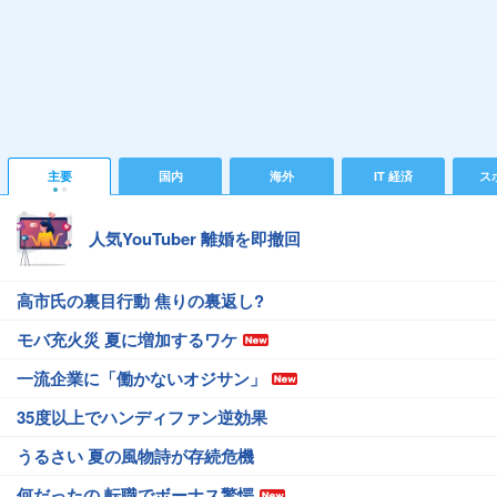
主要
国内
海外
IT 経済
ス
人気YouTuber 離婚を即撤回
高市氏の裏目行動 焦りの裏返し?
モバ充火災 夏に増加するワケ
一流企業に「働かないオジサン」
35度以上でハンディファン逆効果
うるさい 夏の風物詩が存続危機
何だったの 転職でボーナス驚愕