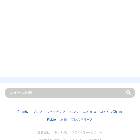
Peachy
ブログ
ショッピング
バンク
みんかぶ
みんかぶChoice
Kstyle
株探
プレスリリース
運営会社
利用規約
プライバシーポリシー