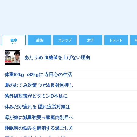
健康
芸能
ゴシップ
女子
トレンド
Y
あたりめ 血糖値を上げない理由
体重62kg→82kgに 寺田心の生活
夏のむくみ対策 ツボ&反射区押し
紫外線対策がビタミンD不足に
休みだが疲れる 隠れ疲労対策は
母が娘に減量強要→家庭内別居へ
睡眠時の悩みを解消する過ごし方