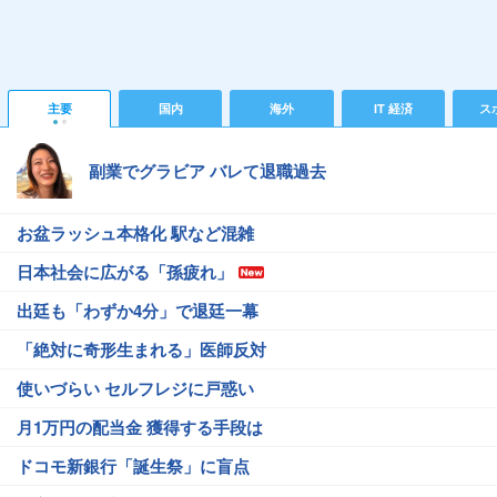
主要
国内
海外
IT 経済
ス
副業でグラビア バレて退職過去
お盆ラッシュ本格化 駅など混雑
日本社会に広がる「孫疲れ」
出廷も「わずか4分」で退廷一幕
「絶対に奇形生まれる」医師反対
使いづらい セルフレジに戸惑い
月1万円の配当金 獲得する手段は
ドコモ新銀行「誕生祭」に盲点