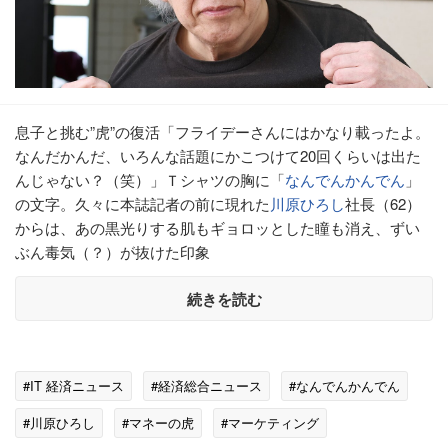
息子と挑む”虎”の復活「フライデーさんにはかなり載ったよ。
なんだかんだ、いろんな話題にかこつけて20回くらいは出た
んじゃない？（笑）」Ｔシャツの胸に「
なんでんかんでん
」
の文字。久々に本誌記者の前に現れた
川原ひろし
社長（62）
からは、あの黒光りする肌もギョロッとした瞳も消え、ずい
ぶん毒気（？）が抜けた印象
続きを読む
#IT 経済ニュース
#経済総合ニュース
#なんでんかんでん
#川原ひろし
#マネーの虎
#マーケティング