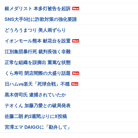
銀メダリスト 本多灯被告を起訴
SNS大手5社に詐欺対策の強化要請
どうろうまつり 美人画ずらり
イオンモール熊本 献花台を設置
江別集団暴行死 裁判長強く非難
正常な組織を誤摘出 重篤な状態
くら寿司 閉店間際の大盛り話題
日ハムvs楽天「死球合戦」不穏
黒木啓司氏 逮捕されていたか
テオくん 加藤乃愛との破局発表
佐藤二朗 約3週間ぶりにX投稿
宮澤エマ DAIGOに「勘弁して」