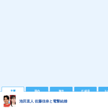
主要
国内
海外
IT 経済
ス
池田直人 佐藤佳奈と電撃結婚