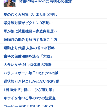
体重62kg→82kgに 寺田心の生活
夏のむくみ対策 ツボ&反射区押し
紫外線対策がビタミンD不足に
母が娘に減量強要→家庭内別居へ
睡眠時の悩みを解消する過ごし方
運動より代謝 人体の省エネ戦略
歯科の保健治療を巡る「大嘘」
大食い女子 46キロ体型の秘密
バランスボール毎日10分で20kg減
躁状態引き起こしかねないNG行動
1日10分で手軽に「ひざ痛対策」
キウイを食べる際の3つの注意点
コーヒー 朝すぐ飲むのはダメ?