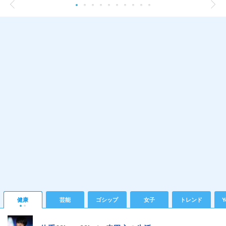
健康
芸能
ゴシップ
女子
トレンド
Y