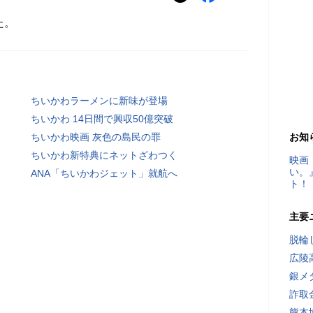
た。
ちいかわラーメンに新味が登場
ちいかわ 14日間で興収50億突破
ちいかわ映画 灰色の島民の罪
お知
ちいかわ新特典にネットざわつく
映画
い。
ANA「ちいかわジェット」就航へ
ト！
主要
脱輪
広陵
銀メ
詐取
熊本