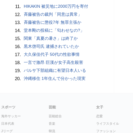
11.
HIKAKIN 被災地に2000万円を寄付
12.
斉藤被告の裁判「同意は異常」
13.
斉藤被告に懲役7年 無罪主張か
14.
堂本剛の投稿に「匂わせなの?」
15.
関東「真夏の暑さ」は終了か
16.
黒木啓司氏 逮捕されていたか
17.
大久保佳代子 50代の性欲事情
18.
一言で激昂 巨漢が女子高生殺害
19.
バルサ下部組織に有望日本人いる
20.
沖縄移住 1年住んで分かった現実
スポーツ
芸能
女子
海外サッカー
芸能総合
恋愛
日本代表
音楽
ライフスタイル
Jリーグ
韓流
ファッション