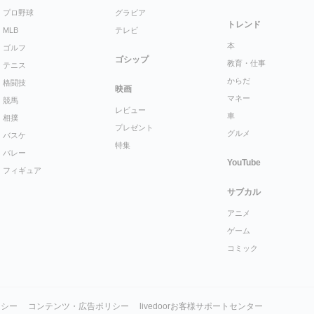
プロ野球
グラビア
トレンド
MLB
テレビ
本
ゴルフ
ゴシップ
教育・仕事
テニス
からだ
格闘技
映画
マネー
競馬
レビュー
車
相撲
プレゼント
グルメ
バスケ
特集
バレー
YouTube
フィギュア
サブカル
アニメ
ゲーム
コミック
リシー
コンテンツ・広告ポリシー
livedoorお客様サポートセンター