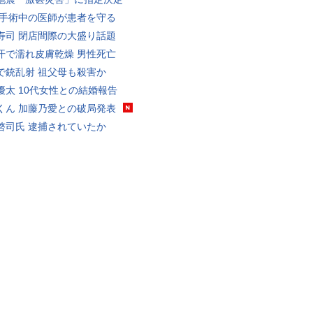
 手術中の医師が患者を守る
寿司 閉店間際の大盛り話題
汗で濡れ皮膚乾燥 男性死亡
で銃乱射 祖父母も殺害か
優太 10代女性との結婚報告
くん 加藤乃愛との破局発表
啓司氏 逮捕されていたか