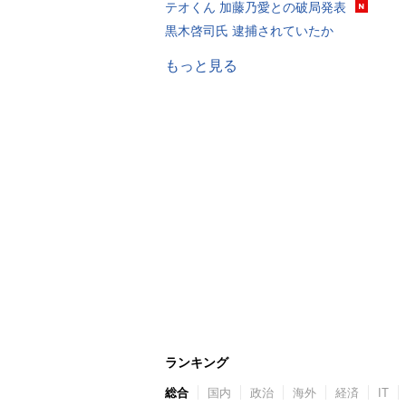
テオくん 加藤乃愛との破局発表
黒木啓司氏 逮捕されていたか
もっと見る
ランキング
総合
国内
政治
海外
経済
IT