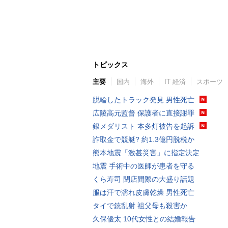
トピックス
主要
国内
海外
IT 経済
スポーツ
脱輪したトラック発見 男性死亡
広陵高元監督 保護者に直接謝罪
銀メダリスト 本多灯被告を起訴
詐取金で競艇? 約1.3億円脱税か
熊本地震「激甚災害」に指定決定
地震 手術中の医師が患者を守る
くら寿司 閉店間際の大盛り話題
服は汗で濡れ皮膚乾燥 男性死亡
タイで銃乱射 祖父母も殺害か
久保優太 10代女性との結婚報告