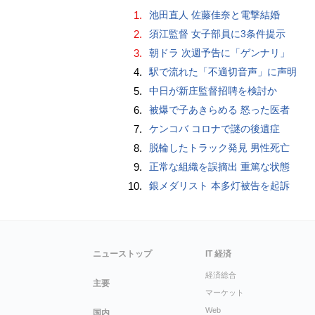
1.
池田直人 佐藤佳奈と電撃結婚
2.
須江監督 女子部員に3条件提示
3.
朝ドラ 次週予告に「ゲンナリ」
4.
駅で流れた「不適切音声」に声明
5.
中日が新庄監督招聘を検討か
6.
被爆で子あきらめる 怒った医者
7.
ケンコバ コロナで謎の後遺症
8.
脱輪したトラック発見 男性死亡
9.
正常な組織を誤摘出 重篤な状態
10.
銀メダリスト 本多灯被告を起訴
ニューストップ
IT 経済
経済総合
主要
マーケット
Web
国内