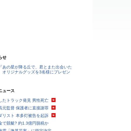
らせ
『あの星が降る丘で、君とまた出会いた
』オリジナルグッズを3名様にプレゼン
ニュース
したトラック発見 男性死亡
高元監督 保護者に直接謝罪
ダリスト 本多灯被告を起訴
金で競艇? 約1.3億円脱税か
地震「激甚災害」に指定決定