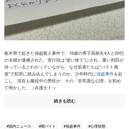
栃木県で起きた強盗殺人事件で、16歳の男子高校生4人と20代
の夫婦が逮捕された。実行役は“使い捨て”にされ、重い刑罰が
待っているとわかっていながら、なぜ若者たちは"バイト感
覚"で犯罪に踏み込んでしまうのか。少年時代に
強盗事件
を起
こし、現在も服役中の男性が、その「非常識な心理」を初め
て明かした。（弁護士ドッ
続きを読む
#国内ニュース
#闇バイト
#強盗事件
#心理状態