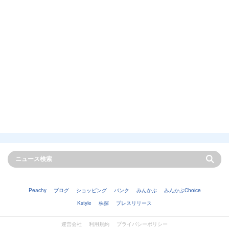
Peachy
ブログ
ショッピング
バンク
みんかぶ
みんかぶChoice
Kstyle
株探
プレスリリース
運営会社
利用規約
プライバシーポリシー