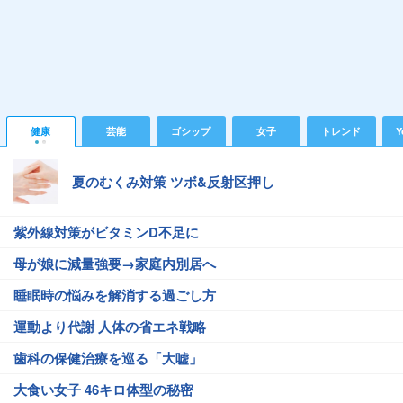
健康
芸能
ゴシップ
女子
トレンド
Y
夏のむくみ対策 ツボ&反射区押し
紫外線対策がビタミンD不足に
母が娘に減量強要→家庭内別居へ
睡眠時の悩みを解消する過ごし方
運動より代謝 人体の省エネ戦略
歯科の保健治療を巡る「大嘘」
大食い女子 46キロ体型の秘密