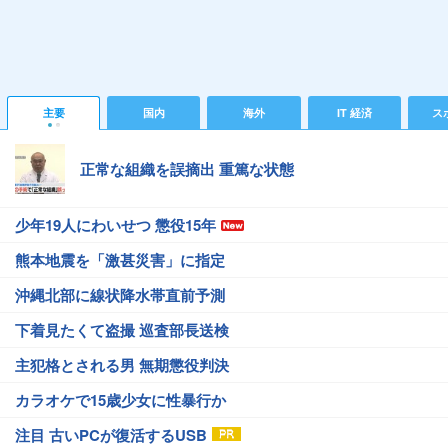
主要
国内
海外
IT 経済
ス
正常な組織を誤摘出 重篤な状態
少年19人にわいせつ 懲役15年
熊本地震を「激甚災害」に指定
沖縄北部に線状降水帯直前予測
下着見たくて盗撮 巡査部長送検
主犯格とされる男 無期懲役判決
カラオケで15歳少女に性暴行か
注目 古いPCが復活するUSB