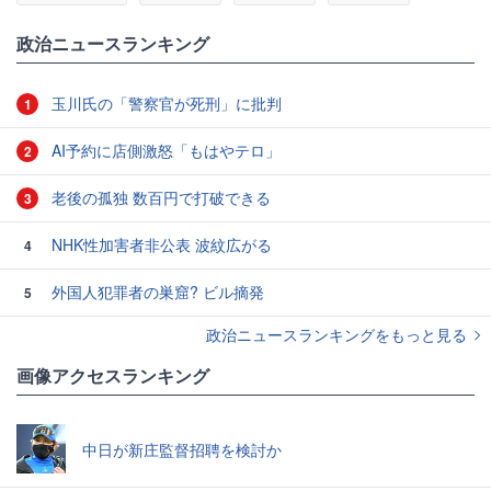
政治ニュースランキング
玉川氏の「警察官が死刑」に批判
1
AI予約に店側激怒「もはやテロ」
2
老後の孤独 数百円で打破できる
3
NHK性加害者非公表 波紋広がる
4
外国人犯罪者の巣窟? ビル摘発
5
政治ニュースランキングをもっと見る
画像アクセスランキング
中日が新庄監督招聘を検討か