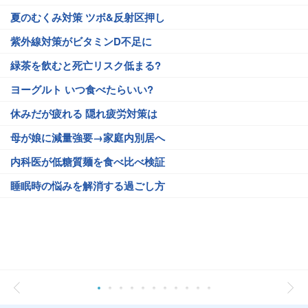
夏のむくみ対策 ツボ&反射区押し
紫外線対策がビタミンD不足に
緑茶を飲むと死亡リスク低まる?
ヨーグルト いつ食べたらいい?
休みだが疲れる 隠れ疲労対策は
母が娘に減量強要→家庭内別居へ
内科医が低糖質麺を食べ比べ検証
睡眠時の悩みを解消する過ごし方