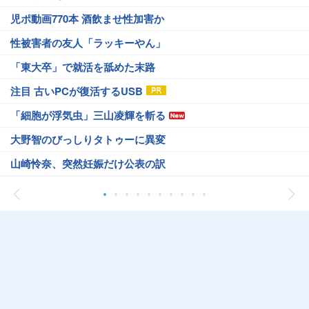
児ポ動画770本 酒飲ませ性加害か
性被害者の友人「ラッキーやん」
「東大卒」で就活を舐めた末路
注目 古いPCが復活するUSB
「細胞が浮気虫」三山凌輝を斬る
大野智のびっしりタトゥーに異変
山崎怜奈、突然妊娠だけ公表の訳