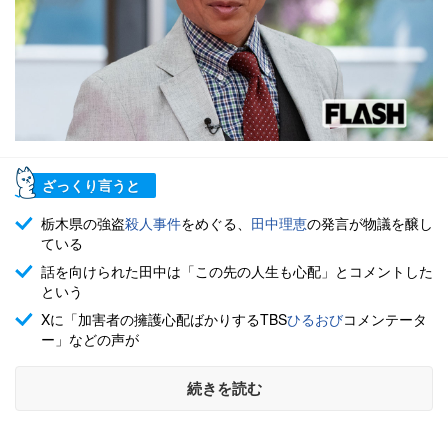
ざっくり言うと
栃木県の強盗
殺人事件
をめぐる、
田中理恵
の発言が物議を醸し
ている
話を向けられた田中は「この先の人生も心配」とコメントした
という
Xに「加害者の擁護心配ばかりするTBS
ひるおび
コメンテータ
ー」などの声が
続きを読む