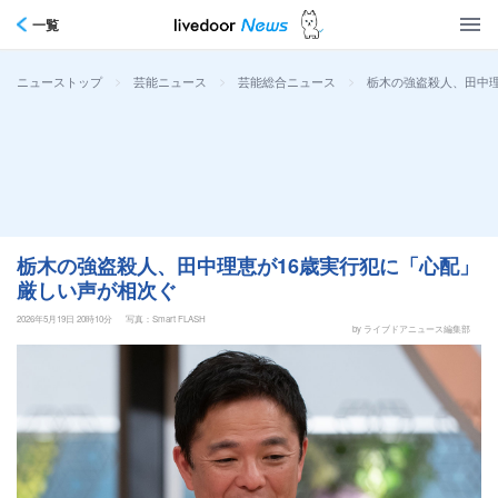
一覧
>
>
>
栃木の強盗殺人、田中理
ニューストップ
芸能ニュース
芸能総合ニュース
栃木の強盗殺人、田中理恵が16歳実行犯に「心配」
厳しい声が相次ぐ
2026年5月19日 20時10分
写真：Smart FLASH
by ライブドアニュース編集部