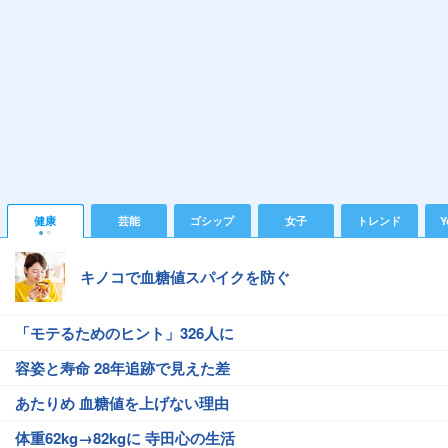
健康
芸能
ゴシップ
女子
トレンド
Y
キノコで血糖値スパイクを防ぐ
「モテるためのヒント」326人に
容姿と寿命 28年追跡で見えた差
あたりめ 血糖値を上げない理由
体重62kg→82kgに 寺田心の生活