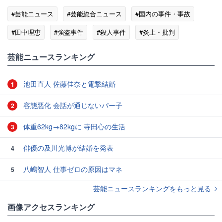
#芸能ニュース
#芸能総合ニュース
#国内の事件・事故
#田中理恵
#強盗事件
#殺人事件
#炎上・批判
#ひるおび
芸能ニュースランキング
池田直人 佐藤佳奈と電撃結婚
1
容態悪化 会話が通じないパー子
2
体重62kg→82kgに 寺田心の生活
3
俳優の及川光博が結婚を発表
4
八嶋智人 仕事ゼロの原因はマネ
5
芸能ニュースランキングをもっと見る
画像アクセスランキング