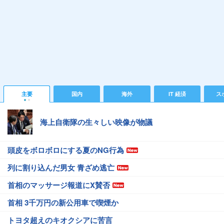
主要
国内
海外
IT 経済
ス
海上自衛隊の生々しい映像が物議
頭皮をボロボロにする夏のNG行為
列に割り込んだ男女 青ざめ逃亡
首相のマッサージ報道にX賛否
首相 3千万円の新公用車で喫煙か
トヨタ超えのキオクシアに苦言