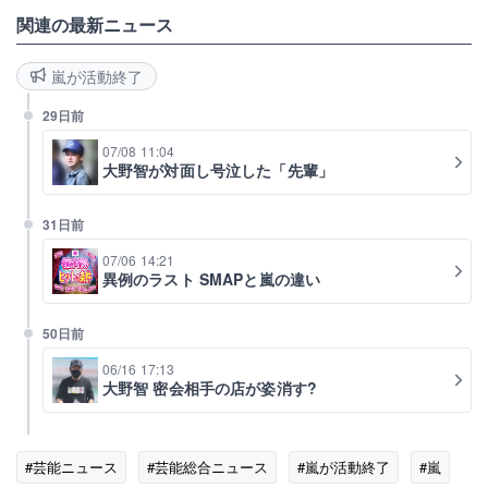
関連の最新ニュース
嵐が活動終了
29日前
07/08 11:04
大野智が対面し号泣した「先輩」
31日前
07/06 14:21
異例のラスト SMAPと嵐の違い
50日前
06/16 17:13
大野智 密会相手の店が姿消す?
#芸能ニュース
#芸能総合ニュース
#嵐が活動終了
#嵐