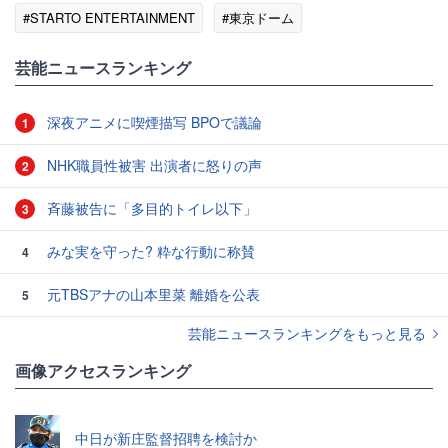
#STARTO ENTERTAINMENT
#東京ドーム
#エンタメ・芸能ニュース
芸能ニュースランキング
深夜アニメに喫煙描写 BPOで議論
1
NHK職員性被害 出演者に怒りの声
2
斉藤被告に「多目的トイレ以下」
3
みな実を守った? 粋な行動に称賛
4
元TBSアナの山本里菜 離婚を公表
5
芸能ニュースランキングをもっと見る
画像アクセスランキング
中日が新庄監督招聘を検討か