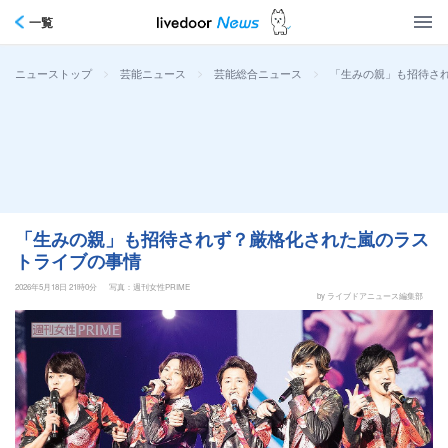
一覧
>
>
>
「生みの親」も招待さ
ニューストップ
芸能ニュース
芸能総合ニュース
「生みの親」も招待されず？厳格化された嵐のラス
トライブの事情
2026年5月18日 21時0分
写真：週刊女性PRIME
by ライブドアニュース編集部