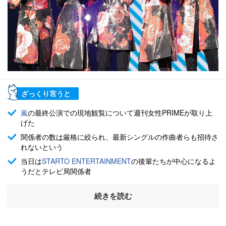
ざっくり言うと
嵐
の最終公演での現地観覧について週刊女性PRIMEが取り上
げた
関係者の数は厳格に絞られ、最新シングルの作曲者らも招待さ
れないという
当日は
STARTO ENTERTAINMENT
の後輩たちが中心になるよ
うだとテレビ局関係者
続きを読む