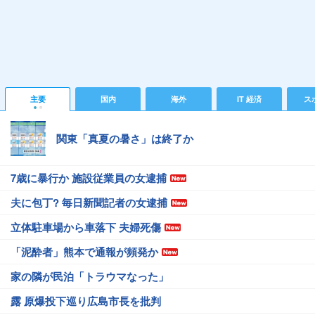
主要
国内
海外
IT 経済
ス
関東「真夏の暑さ」は終了か
7歳に暴行か 施設従業員の女逮捕
夫に包丁? 毎日新聞記者の女逮捕
立体駐車場から車落下 夫婦死傷
「泥酔者」熊本で通報が頻発か
家の隣が民泊「トラウマなった」
露 原爆投下巡り広島市長を批判