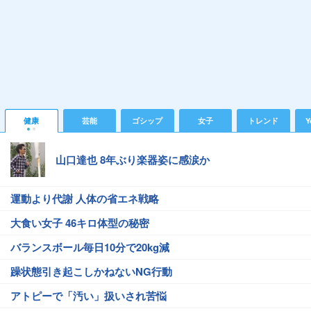
健康
芸能
ゴシップ
女子
トレンド
Y
山口達也 8年ぶり楽器姿に感涙か
運動より代謝 人体の省エネ戦略
大食い女子 46キロ体型の秘密
バランスボール毎日10分で20kg減
躁状態引き起こしかねないNG行動
アトピーで「汚い」扱いされ苦悩