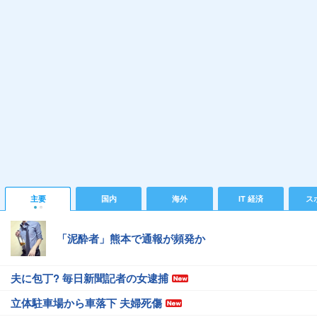
主要
国内
海外
IT 経済
ス
「泥酔者」熊本で通報が頻発か
夫に包丁? 毎日新聞記者の女逮捕
立体駐車場から車落下 夫婦死傷