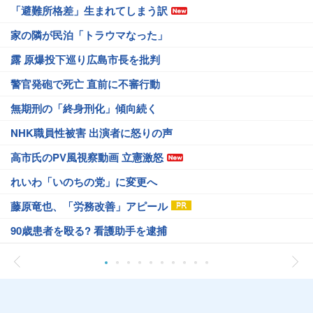
「避難所格差」生まれてしまう訳
家の隣が民泊「トラウマなった」
露 原爆投下巡り広島市長を批判
警官発砲で死亡 直前に不審行動
無期刑の「終身刑化」傾向続く
NHK職員性被害 出演者に怒りの声
高市氏のPV風視察動画 立憲激怒
れいわ「いのちの党」に変更へ
藤原竜也、「労務改善」アピール
90歳患者を殴る? 看護助手を逮捕