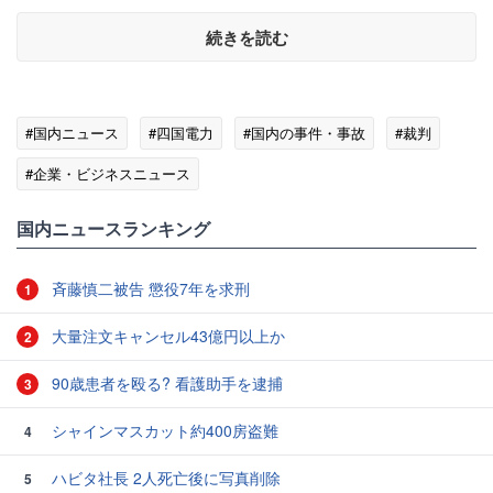
続きを読む
#国内ニュース
#四国電力
#国内の事件・事故
#裁判
#企業・ビジネスニュース
国内ニュースランキング
斉藤慎二被告 懲役7年を求刑
1
大量注文キャンセル43億円以上か
2
90歳患者を殴る? 看護助手を逮捕
3
シャインマスカット約400房盗難
4
ハビタ社長 2人死亡後に写真削除
5