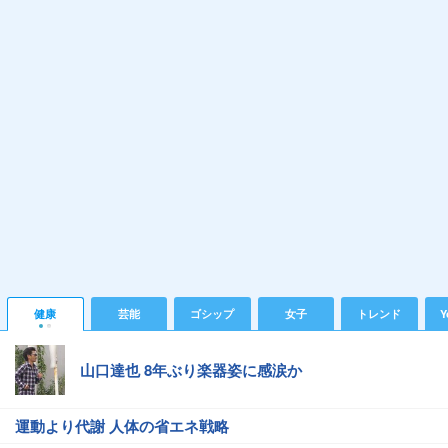
健康
芸能
ゴシップ
女子
トレンド
Y
山口達也 8年ぶり楽器姿に感涙か
運動より代謝 人体の省エネ戦略