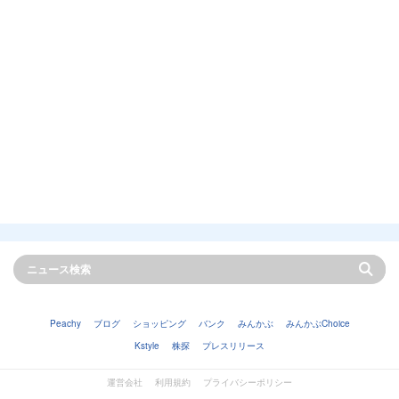
Peachy
ブログ
ショッピング
バンク
みんかぶ
みんかぶChoice
Kstyle
株探
プレスリリース
運営会社
利用規約
プライバシーポリシー