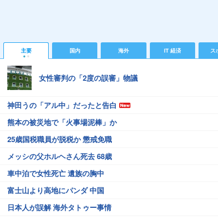
主要
国内
海外
IT 経済
ス
女性審判の「2度の誤審」物議
神田うの「アル中」だったと告白
熊本の被災地で「火事場泥棒」か
25歳国税職員が脱税か 懲戒免職
メッシの父ホルヘさん死去 68歳
車中泊で女性死亡 遺族の胸中
富士山より高地にパンダ 中国
日本人が誤解 海外タトゥー事情