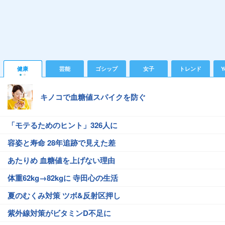
健康
芸能
ゴシップ
女子
トレンド
Y
キノコで血糖値スパイクを防ぐ
「モテるためのヒント」326人に
容姿と寿命 28年追跡で見えた差
あたりめ 血糖値を上げない理由
体重62kg→82kgに 寺田心の生活
夏のむくみ対策 ツボ&反射区押し
紫外線対策がビタミンD不足に