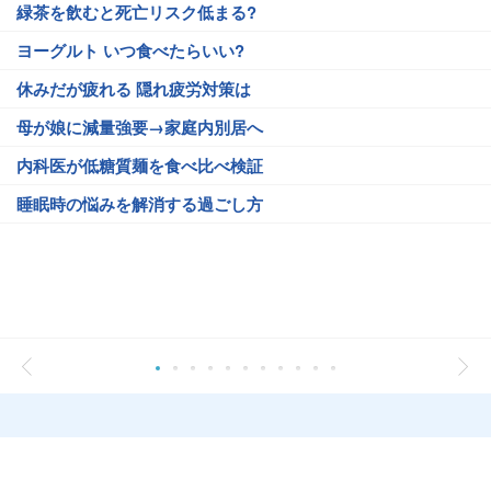
緑茶を飲むと死亡リスク低まる?
ヨーグルト いつ食べたらいい?
休みだが疲れる 隠れ疲労対策は
母が娘に減量強要→家庭内別居へ
内科医が低糖質麺を食べ比べ検証
睡眠時の悩みを解消する過ごし方