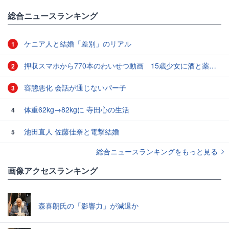
総合ニュースランキング
ケニア人と結婚「差別」のリアル
1
押収スマホから770本のわいせつ動画 15歳少女に酒と薬飲ませ性的暴行か 54歳男を再逮捕 「薬もありますよ」とSNSで誘い出し
2
容態悪化 会話が通じないパー子
3
体重62kg→82kgに 寺田心の生活
4
池田直人 佐藤佳奈と電撃結婚
5
総合ニュースランキングをもっと見る
画像アクセスランキング
森喜朗氏の「影響力」が減退か