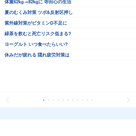
体重62kg→82kgに 寺田心の生活
夏のむくみ対策 ツボ&反射区押し
紫外線対策がビタミンD不足に
緑茶を飲むと死亡リスク低まる?
ヨーグルト いつ食べたらいい?
休みだが疲れる 隠れ疲労対策は