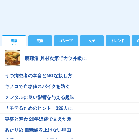
健康
芸能
ゴシップ
女子
トレンド
Y
麻辣湯 具材次第でカツ丼級に
うつ病患者の本音とNGな接し方
キノコで血糖値スパイクを防ぐ
メンタルに良い影響を与える趣味
「モテるためのヒント」326人に
容姿と寿命 28年追跡で見えた差
あたりめ 血糖値を上げない理由