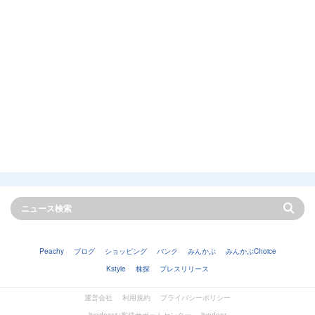
Peachy
ブログ
ショッピング
バンク
みんかぶ
みんかぶChoice
Kstyle
株探
プレスリリース
運営会社
利用規約
プライバシーポリシー