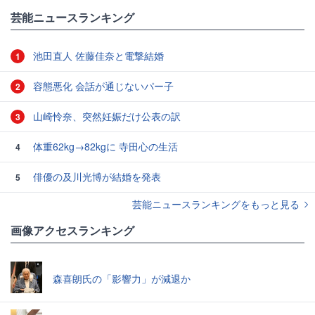
芸能ニュースランキング
池田直人 佐藤佳奈と電撃結婚
1
容態悪化 会話が通じないパー子
2
山崎怜奈、突然妊娠だけ公表の訳
3
体重62kg→82kgに 寺田心の生活
4
俳優の及川光博が結婚を発表
5
芸能ニュースランキングをもっと見る
画像アクセスランキング
森喜朗氏の「影響力」が減退か