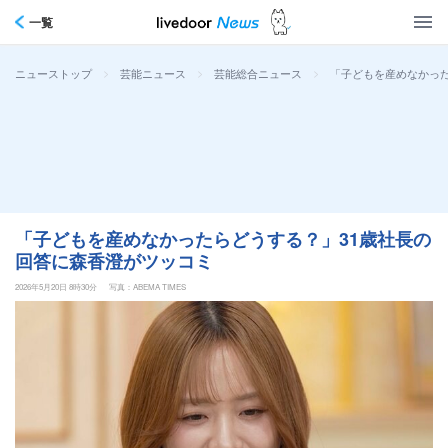
一覧
>
>
>
「子どもを産めなかった
ニューストップ
芸能ニュース
芸能総合ニュース
「子どもを産めなかったらどうする？」31歳社長の
回答に森香澄がツッコミ
2026年5月20日 8時30分
写真：ABEMA TIMES