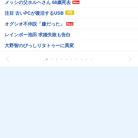
メッシの父ホルヘさん 68歳死去
注目 古いPCが復活するUSB
オグシオ不仲説「嫌だった」
レインボー池田 求婚失敗も告白
大野智のびっしりタトゥーに異変