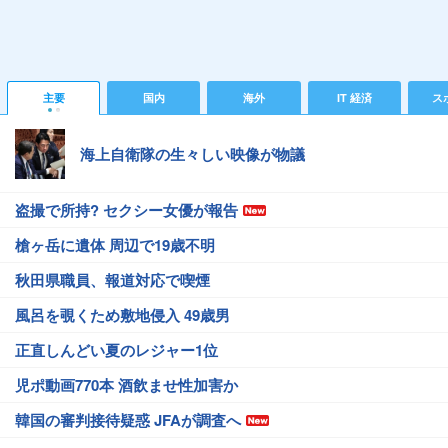
主要
国内
海外
IT 経済
ス
海上自衛隊の生々しい映像が物議
盗撮で所持? セクシー女優が報告
槍ヶ岳に遺体 周辺で19歳不明
秋田県職員、報道対応で喫煙
風呂を覗くため敷地侵入 49歳男
正直しんどい夏のレジャー1位
児ポ動画770本 酒飲ませ性加害か
韓国の審判接待疑惑 JFAが調査へ