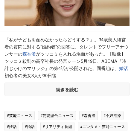
「私が子どもを産めなかったらどうする？」。34歳美人経営
者の質問に対する“婚約者”の回答に、タレントでフリーアナウ
ンサーの
森香澄
がツッコミを入れる場面があった。【映像】
ツッコミ殺到の高卒社長の発言シーン5月19日、ABEMA『時
計じかけのマリッジ』の第4話が公開された。同番組は、
婚活
初心者の美女3人が30日後
続きを読む
#芸能ニュース
#芸能総合ニュース
#森香澄
#不妊治療
#妊活
#婚活
#リアリティ番組
#エンタメ・芸能ニュース