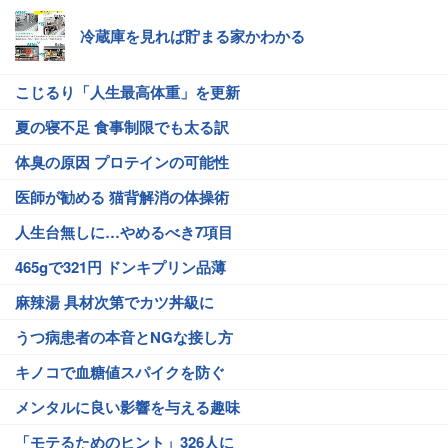
冷蔵庫を見れば貯まる家かわかる
こじるり「人生最高体重」を更新
夏の寝不足 食事制限でも太る訳
体臭の原因 プロテインの可能性
医師が勧める 猫背解消の体操術
人生台無しに…やめるべき7項目
465gで321円 ドンキプリン品薄
麻辣湯 具材次第でカツ丼級に
うつ病患者の本音とNGな接し方
キノコで血糖値スパイクを防ぐ
メンタルに良い影響を与える趣味
「モテるためのヒント」326人に