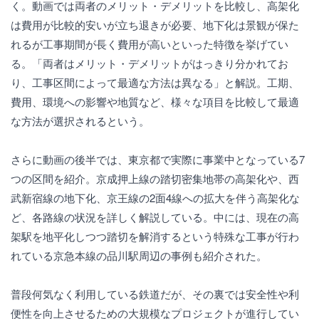
く。動画では両者のメリット・デメリットを比較し、高架化
は費用が比較的安いが立ち退きが必要、地下化は景観が保た
れるが工事期間が長く費用が高いといった特徴を挙げてい
る。「両者はメリット・デメリットがはっきり分かれてお
り、工事区間によって最適な方法は異なる」と解説。工期、
費用、環境への影響や地質など、様々な項目を比較して最適
な方法が選択されるという。
さらに動画の後半では、東京都で実際に事業中となっている7
つの区間を紹介。京成押上線の踏切密集地帯の高架化や、西
武新宿線の地下化、京王線の2面4線への拡大を伴う高架化な
ど、各路線の状況を詳しく解説している。中には、現在の高
架駅を地平化しつつ踏切を解消するという特殊な工事が行わ
れている京急本線の品川駅周辺の事例も紹介された。
普段何気なく利用している鉄道だが、その裏では安全性や利
便性を向上させるための大規模なプロジェクトが進行してい