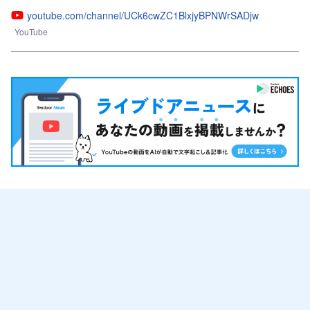
youtube.com/channel/UCk6cwZC1BlxjyBPNWrSADjw
YouTube