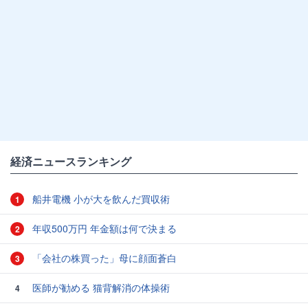
経済ニュースランキング
船井電機 小が大を飲んだ買収術
1
年収500万円 年金額は何で決まる
2
「会社の株買った」母に顔面蒼白
3
医師が勧める 猫背解消の体操術
4