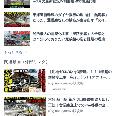
～7月の最新状況を前面展望で徹底比較
東海道新幹線のダイヤ限界の理由は「熱海駅」
だった。通過線なしの構造が生み出す「のぞみ
13本ダイヤ」の極意
関西最大の高架化工事「淡路要塞」の全貌と
は？知っておきたい完成後の姿と延期の理由
もっと見る
関連動画（外部リンク）
【用地ゼロの駅を3階建に！？10年超の
超難度工事、完了。】バリアフリーか
ら耐震化、駅前広場、12両化、ホーム
a0とnonkyuruの駅攻略
ドア、商業施設…大変貌した御茶ノ水
youtube.com
駅は【どうなった？】■駅攻略
京急 品川駅 新八ツ山橋鉄橋 送り出し
工法｜営業線直上での77m移動の全記
録【京急品川駅地平化 2026/2/22】
a0とnonkyuruの駅攻略