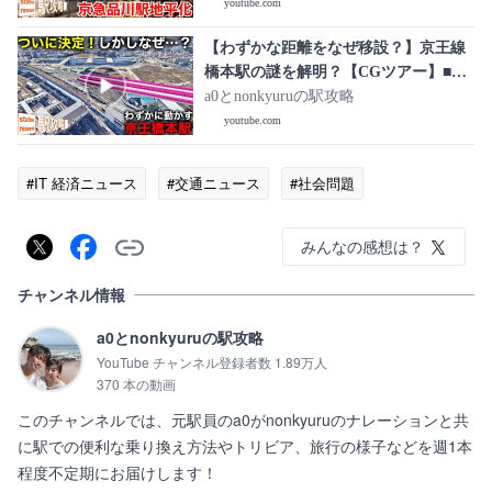
youtube.com
【わずかな距離をなぜ移設？】京王線
橋本駅の謎を解明？【CGツアー】■駅
攻略
a0とnonkyuruの駅攻略
youtube.com
#IT 経済ニュース
#交通ニュース
#社会問題
みんなの感想は？
チャンネル情報
a0とnonkyuruの駅攻略
YouTube チャンネル登録者数 1.89万人
370 本の動画
このチャンネルでは、元駅員のa0がnonkyuruのナレーションと共
に駅での便利な乗り換え方法やトリビア、旅行の様子などを週1本
程度不定期にお届けします！