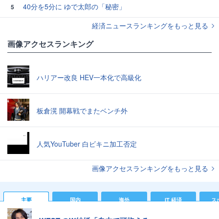
40分を5分に ゆで太郎の「秘密」
5
経済ニュースランキングをもっと見る
画像アクセスランキング
ハリアー改良 HEV一本化で高級化
板倉滉 開幕戦でまたベンチ外
人気YouTuber 白ビキニ加工否定
画像アクセスランキングをもっと見る
主要
国内
海外
IT 経済
ス