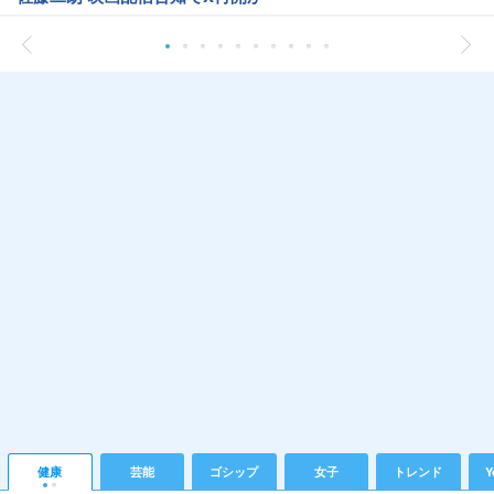
健康
芸能
ゴシップ
女子
トレンド
Y