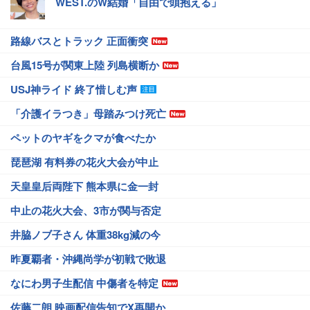
WEST.のW結婚「自由で頭抱える」
路線バスとトラック 正面衝突
台風15号が関東上陸 列島横断か
USJ神ライド 終了惜しむ声
「介護イラつき」母踏みつけ死亡
ペットのヤギをクマが食べたか
琵琶湖 有料券の花火大会が中止
天皇皇后両陛下 熊本県に金一封
中止の花火大会、3市が関与否定
井脇ノブ子さん 体重38kg減の今
昨夏覇者・沖縄尚学が初戦で敗退
なにわ男子生配信 中傷者を特定
佐藤二朗 映画配信告知でX再開か