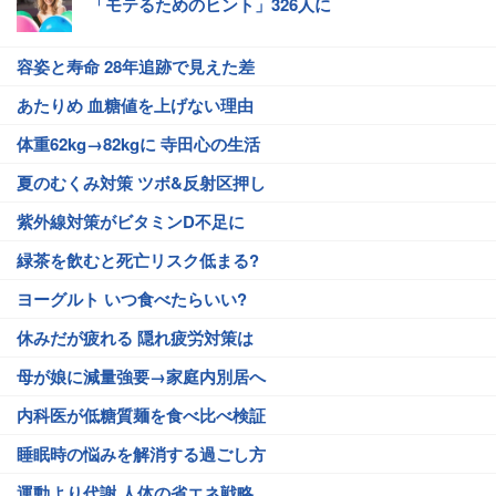
「モテるためのヒント」326人に
容姿と寿命 28年追跡で見えた差
あたりめ 血糖値を上げない理由
体重62kg→82kgに 寺田心の生活
夏のむくみ対策 ツボ&反射区押し
紫外線対策がビタミンD不足に
緑茶を飲むと死亡リスク低まる?
ヨーグルト いつ食べたらいい?
休みだが疲れる 隠れ疲労対策は
母が娘に減量強要→家庭内別居へ
内科医が低糖質麺を食べ比べ検証
睡眠時の悩みを解消する過ごし方
運動より代謝 人体の省エネ戦略