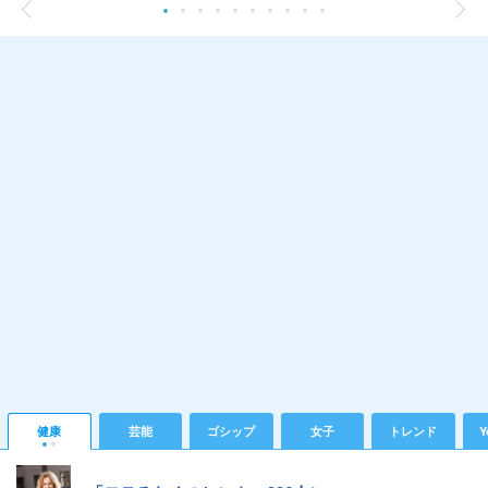
健康
芸能
ゴシップ
女子
トレンド
Y