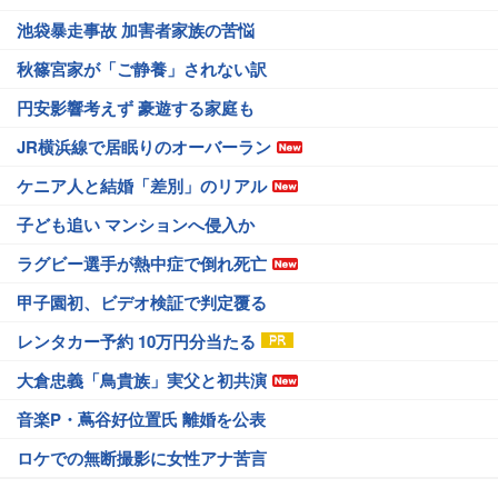
池袋暴走事故 加害者家族の苦悩
秋篠宮家が「ご静養」されない訳
円安影響考えず 豪遊する家庭も
JR横浜線で居眠りのオーバーラン
ケニア人と結婚「差別」のリアル
子ども追い マンションへ侵入か
ラグビー選手が熱中症で倒れ死亡
甲子園初、ビデオ検証で判定覆る
レンタカー予約 10万円分当たる
大倉忠義「鳥貴族」実父と初共演
音楽P・蔦谷好位置氏 離婚を公表
ロケでの無断撮影に女性アナ苦言