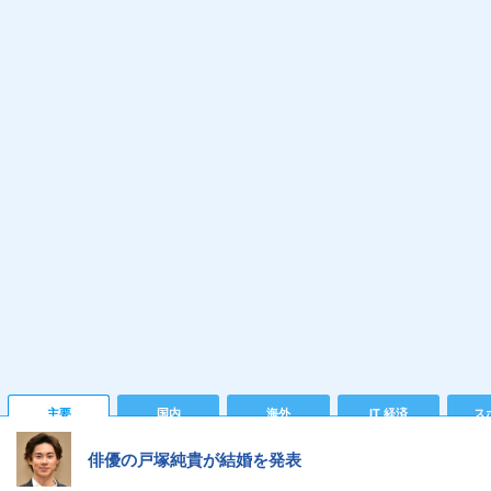
主要
国内
海外
IT 経済
ス
俳優の戸塚純貴が結婚を発表