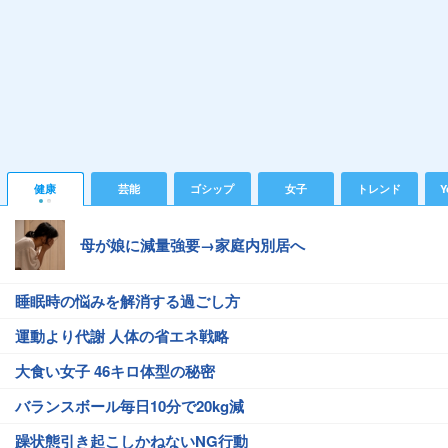
健康
芸能
ゴシップ
女子
トレンド
Y
母が娘に減量強要→家庭内別居へ
睡眠時の悩みを解消する過ごし方
運動より代謝 人体の省エネ戦略
大食い女子 46キロ体型の秘密
バランスボール毎日10分で20kg減
躁状態引き起こしかねないNG行動