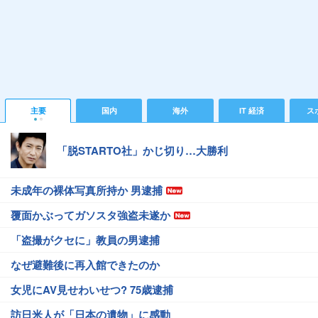
主要
国内
海外
IT 経済
ス
「脱STARTO社」かじ切り…大勝利
未成年の裸体写真所持か 男逮捕
覆面かぶってガソスタ強盗未遂か
「盗撮がクセに」教員の男逮捕
なぜ避難後に再入館できたのか
女児にAV見せわいせつ? 75歳逮捕
訪日米人が「日本の遺物」に感動