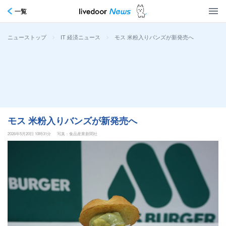
一覧
>
>
モス 米粉入りバンズが新発売へ
ニューストップ
IT 経済ニュース
モス 米粉入りバンズが新発売へ
2026年5月20日 10時31分
写真：食品産業新聞社