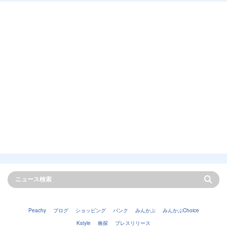
Peachy
ブログ
ショッピング
バンク
みんかぶ
みんかぶChoice
Kstyle
株探
プレスリリース