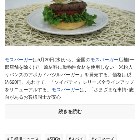
モスバーガー
は5月20日(水)から、全国の
モスバーガー
店舗(一
部店舗を除く)で、原材料に動物性食材を使用しない「米粉入
りバンズのアボカドバジルバーガー」を発売する。価格は税
込620円。あわせて、「ソイパティ」シリーズ全ラインアップ
をリニューアルする。
モスバーガー
は、「さまざまな事情･志
向があるお客様同士が安心
続きを読む
#IT 経済ニュース
#SDGs
#スパイ
#マヨネーズ