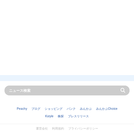
Peachy
ブログ
ショッピング
バンク
みんかぶ
みんかぶChoice
Kstyle
株探
プレスリリース
運営会社
利用規約
プライバシーポリシー