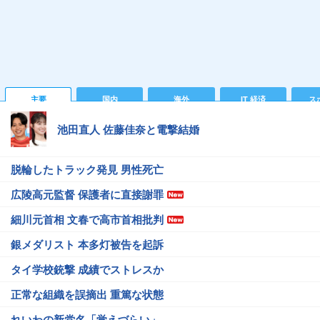
主要
国内
海外
IT 経済
ス
池田直人 佐藤佳奈と電撃結婚
脱輪したトラック発見 男性死亡
広陵高元監督 保護者に直接謝罪
細川元首相 文春で高市首相批判
銀メダリスト 本多灯被告を起訴
タイ学校銃撃 成績でストレスか
正常な組織を誤摘出 重篤な状態
れいわの新党名「覚えづらい」