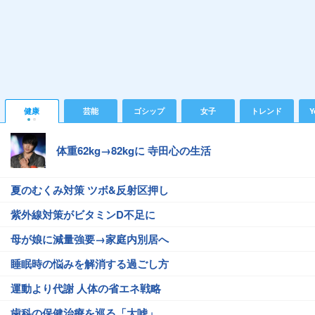
健康
芸能
ゴシップ
女子
トレンド
Y
体重62kg→82kgに 寺田心の生活
夏のむくみ対策 ツボ&反射区押し
紫外線対策がビタミンD不足に
母が娘に減量強要→家庭内別居へ
睡眠時の悩みを解消する過ごし方
運動より代謝 人体の省エネ戦略
歯科の保健治療を巡る「大嘘」