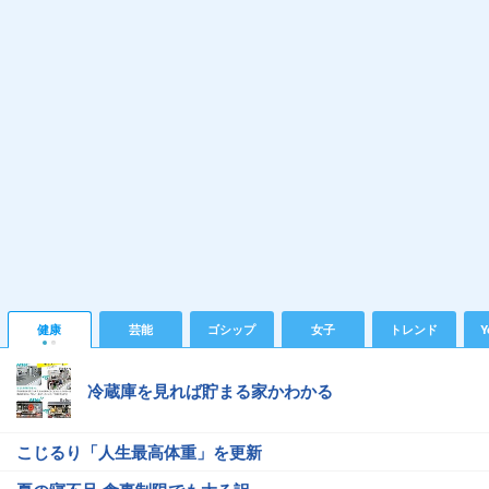
健康
芸能
ゴシップ
女子
トレンド
Y
冷蔵庫を見れば貯まる家かわかる
こじるり「人生最高体重」を更新