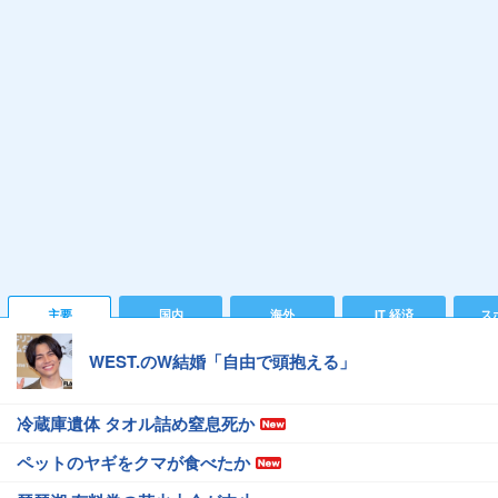
主要
国内
海外
IT 経済
ス
WEST.のW結婚「自由で頭抱える」
冷蔵庫遺体 タオル詰め窒息死か
ペットのヤギをクマが食べたか