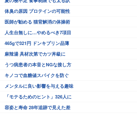
夏の寝不足 食事制限でも太る訳
体臭の原因 プロテインの可能性
医師が勧める 猫背解消の体操術
人生台無しに…やめるべき7項目
465gで321円 ドンキプリン品薄
麻辣湯 具材次第でカツ丼級に
うつ病患者の本音とNGな接し方
キノコで血糖値スパイクを防ぐ
メンタルに良い影響を与える趣味
「モテるためのヒント」326人に
容姿と寿命 28年追跡で見えた差