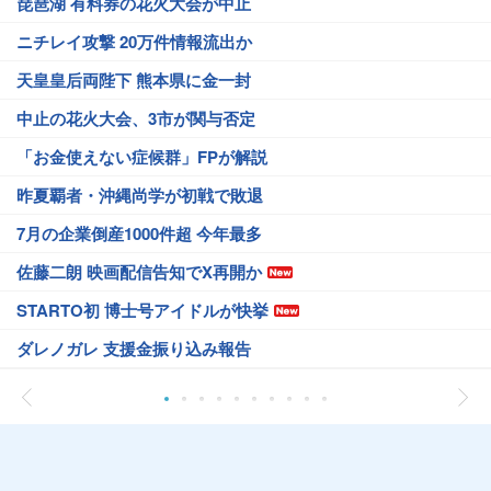
琵琶湖 有料券の花火大会が中止
ニチレイ攻撃 20万件情報流出か
天皇皇后両陛下 熊本県に金一封
中止の花火大会、3市が関与否定
「お金使えない症候群」FPが解説
昨夏覇者・沖縄尚学が初戦で敗退
7月の企業倒産1000件超 今年最多
佐藤二朗 映画配信告知でX再開か
STARTO初 博士号アイドルが快挙
ダレノガレ 支援金振り込み報告